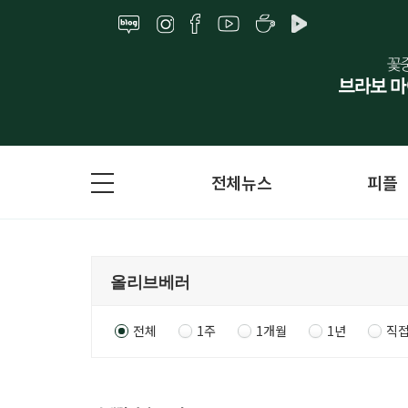
전체뉴스
피플
전체
1주
1개월
1년
직