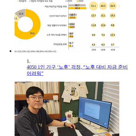
1.
4050 1인 가구 ‘노후’ 걱정, “노후 대비 자금 준비
어려워”