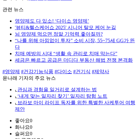
관련 뉴스
영양제도 다 있소! ‘다이소 영양제’
'뷰티&헬스케어쇼 2025' 시니어 탈모 케어 눈길
뇌 영양제 먹으면 정말 기억력 좋아질까?
“나를 위해 아낌없이 투자” 소비 시장, 55~75세 GG가 뜬
다
치매 예방의 시대 “생활 속 관리로 치매 막는다”
세금은 빠르고 공급은 더디다 부동산 해법 전쟁 본격화
#영양제
#건강기능식품
#다이소
#건기식
#제약사
윤나래 기자의 주요 뉴스
⌞
관심과 경험을 일거리로 설계하는 법
⌞
‘내게 맞는 일자리 찾기’ 일자리 탐험 노트
⌞
브라보 마이 라이프 독자를 위한 특별한 사케투어 여행
제안
좋아요
0
화나요
0
슬퍼요
0