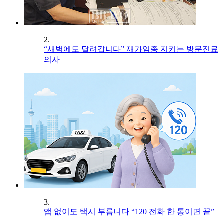
2.
“새벽에도 달려갑니다” 재가임종 지키는 방문진료
의사
3.
앱 없이도 택시 부릅니다 “120 전화 한 통이면 끝”