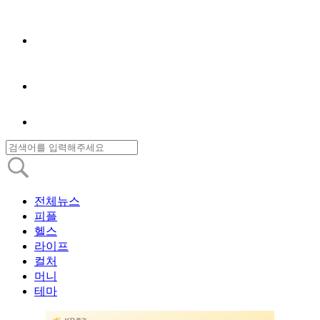
전체뉴스
피플
헬스
라이프
컬처
머니
테마