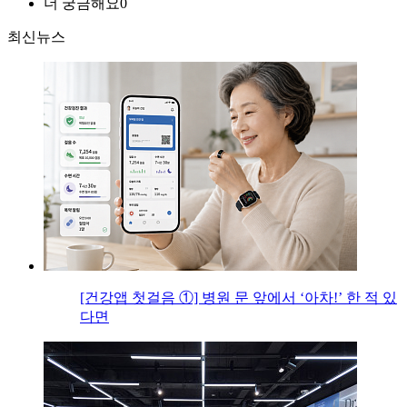
더 궁금해요
0
최신뉴스
[건강앱 첫걸음 ①] 병원 문 앞에서 ‘아차!’ 한 적 있
다면