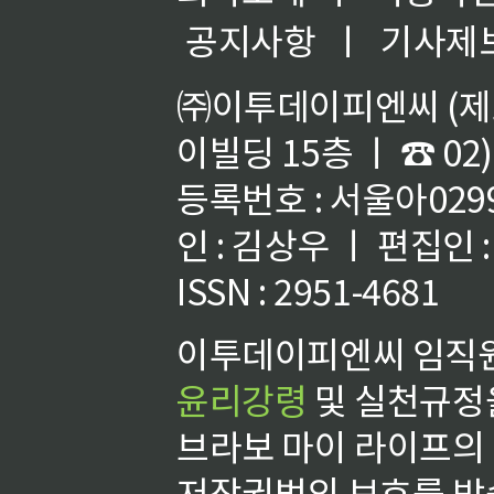
공지사항
ㅣ
기사제
㈜이투데이피엔씨 (제호
이빌딩 15층 ㅣ ☎ 02)
등록번호 : 서울아02992
인 : 김상우 ㅣ 편집인
ISSN : 2951-4681
이투데이피엔씨 임직원
윤리강령
및 실천규정을
브라보 마이 라이프의
저작권법의 보호를 받