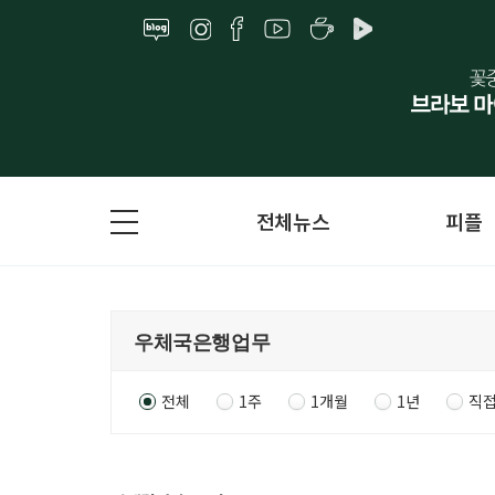
전체뉴스
피플
전체
1주
1개월
1년
직