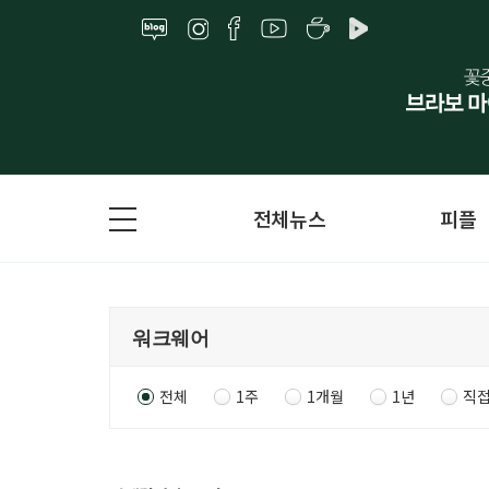
전체뉴스
피플
전체
1주
1개월
1년
직