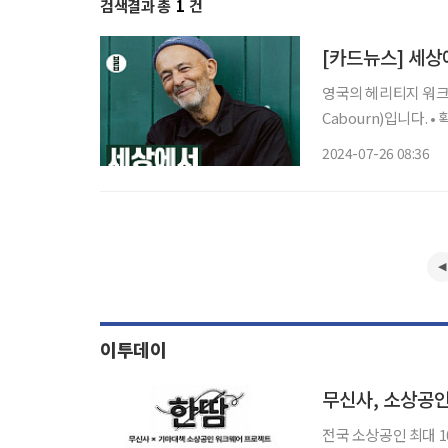
검색결과 총
1
건
[카드뉴스] 세상
영국의 헤리티지 워크
Cabourn)입니다. • 확고한 지지층을 가진 1949년생 현역 디자이너 • 딸 권유로 인스타그램
(@nigel_cabour
2024-07-26 08:36
것 “제 계획
이투데이
무신사, 소상공인
전국 소상공인 최대 