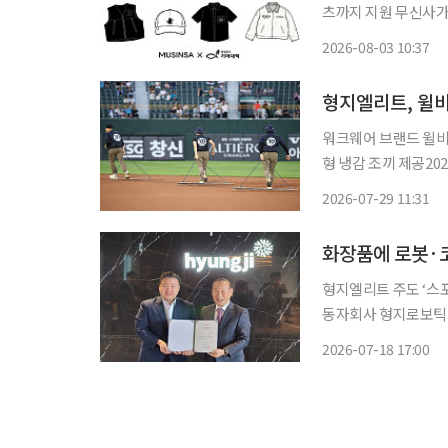
츠까지 지원 무신사가 소상공인을 위한 맞춤형 워크웨어 지원 프로그램 '한땀' 프로젝트 2기
참가자를 모집한다고 
2026-08-03 10:37
형지엘리트, 윌비
워크웨어 브랜드 윌비
형 냉감 조끼 제공2027년까지 
랜드 윌비랩이 고온다
2026-07-29 11:31
와 협력에 나선다. 형지엘리트는 부산 사직야구장에서 열린 롯데자이언츠 홈경기 운영진을
대상으
화장품에 로봇·코
형지엘리트 주도 ‘스
동자회사 형지로보틱스
행 추진 교복 사업을 주축으로 성장해 온 패션그룹형지(형지)가 최근 몇 년 새 기존 사업 환경
2026-07-18 17:00
변화 속 해외 진출과