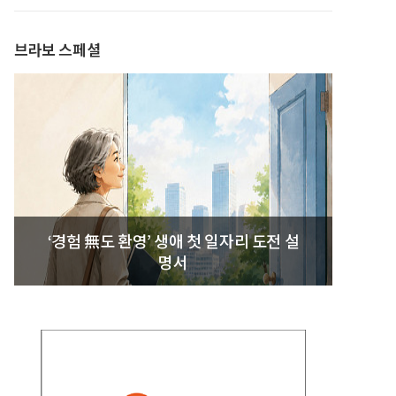
발간
브라보 스페셜
‘경험 無도 환영’ 생애 첫 일자리 도전 설
명서