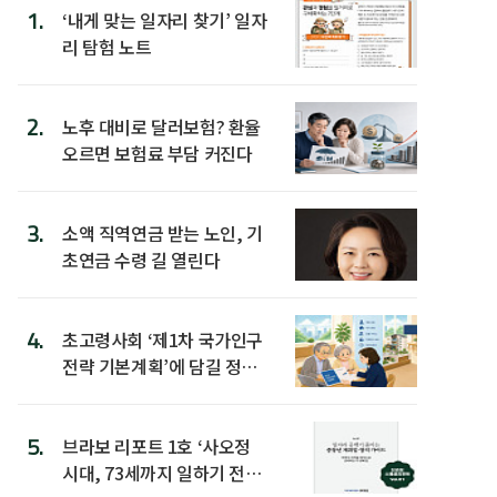
1.
‘내게 맞는 일자리 찾기’ 일자
리 탐험 노트
2.
노후 대비로 달러보험? 환율
오르면 보험료 부담 커진다
3.
소액 직역연금 받는 노인, 기
초연금 수령 길 열린다
4.
초고령사회 ‘제1차 국가인구
전략 기본계획’에 담길 정책
은
5.
브라보 리포트 1호 ‘사오정
시대, 73세까지 일하기 전략’