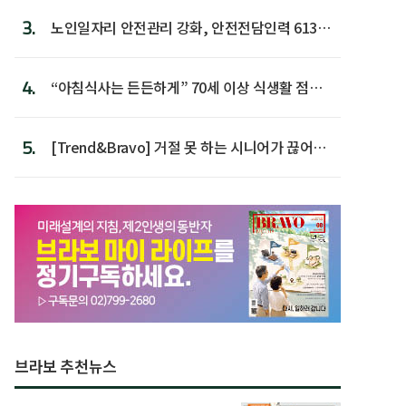
3.
노인일자리 안전관리 강화, 안전전담인력 613명
첫 배치
4.
“아침식사는 든든하게” 70세 이상 식생활 점수
가장 높아
5.
[Trend&Bravo] 거절 못 하는 시니어가 끊어야
할 행동 5
브라보 추천뉴스