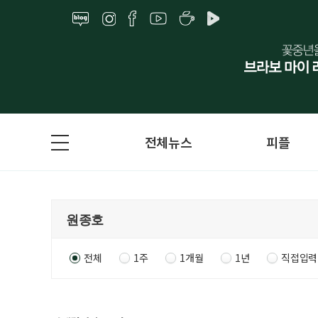
전체뉴스
피플
전체
1주
1개월
1년
직접입력