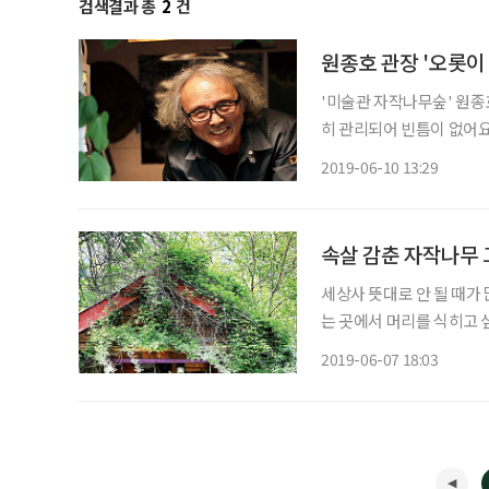
검색결과 총
2
건
원종호 관장 '오롯이
'미술관 자작나무숲' 원종호 관장 인터뷰 “요즘 정원들을 보
히 관리되어 빈틈이 없어요
생각하지만 곧 지루함을 느끼
2019-06-10 13:29
진 단어다. 그 단어에 맞게
속살 감춘 자작나무
세상사 뜻대로 안 될 때가
는 곳에서 머리를 식히고 
붙어 있는 곳이 그리워 그
2019-06-07 18:03
성군에 위치한 ‘미술관 자