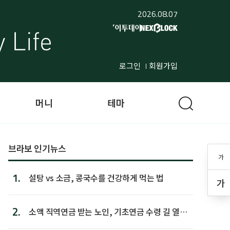
2026.08.07
로그인
회원가입
머니
테마
브라보 인기뉴스
가
1.
설탕 vs 소금, 콩국수를 건강하게 먹는 법
가
2.
소액 직역연금 받는 노인, 기초연금 수령 길 열린
다