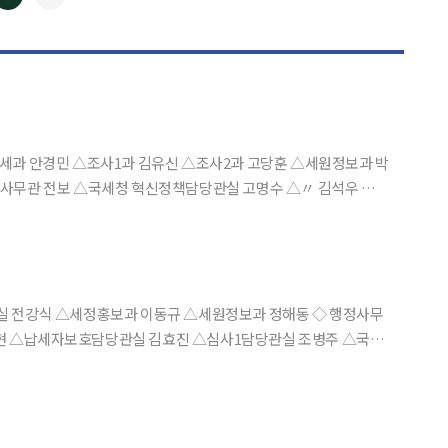
◀
▶
세과 안경민 △조사1과 김유신 △조사2과 고당훈 △세원정보과 박
사담당관실 노유경 △감찰담당관실 전종상 △납세자보호담당관실
식 △세정홍보과 이동규 △세원정보과 정해동 ◇ 행정사무
현 △납세자보호담당관실 김효진 △심사1담당관실 조병주 △국제
담당관실 임성애 △역외정보담당관실 조준구 △국제협력담당관실