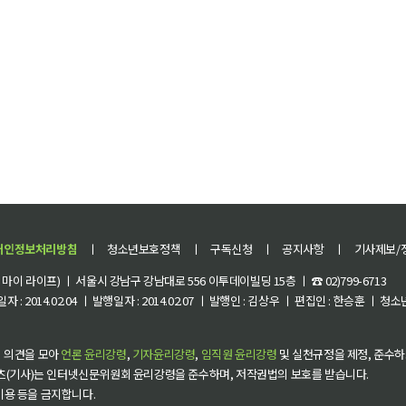
개인정보처리방침
ㅣ
청소년보호정책
ㅣ
구독신청
ㅣ
공지사항
ㅣ
기사제보/
이 라이프) ㅣ 서울시 강남구 강남대로 556 이투데이빌딩 15층 ㅣ ☎ 02)799-6713
 : 2014.02.04 ㅣ 발행일자 : 2014.02.07 ㅣ 발행인 : 김상우 ㅣ 편집인 : 한승훈 ㅣ
 의견을 모아
언론 윤리강령
,
기자윤리강령
,
임직원 윤리강령
및 실천규정을 제정, 준수하
츠(기사)는 인터넷신문위원회 윤리강령을 준수하며, 저작권법의 보호를 받습니다.
 이용 등을 금지합니다.