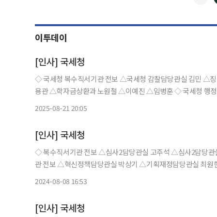
이투데이
[인사] 국세청
◇ 국세청 복수직서기관 전보 △국세청 감찰담당관실 김민 △징
용관 △학자금상환과 노원철 △이예진 △임병훈 ◇ 국세청 행정사무관 전보 △국세청 혁신정책담당관실 고명수 △〃 김석우 △
기획재정담당관실 한윤구 △인공지능세정혁신팀 홍창규 △감
2025-08-21 20:05
홍문
[인사] 국세청
◇ 복수직서기관 전보 △심사2담당관실 고주석 △심사2담당관실 전강
관 전보 △혁신정책담당관실 박상기 △기획재정담당관실 최원
조세담당관실 김현지 △국제조세담당관실 이경한 △역외정보
2024-08-08 16:53
노주현 △
[인사] 국세청