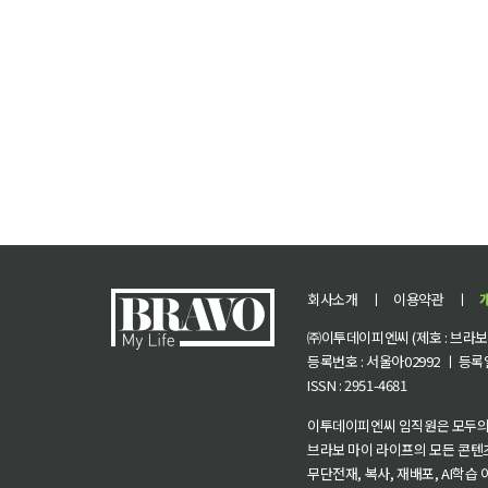
회사소개
ㅣ
이용약관
ㅣ
㈜이투데이피엔씨 (제호 : 브라보 마
등록번호 : 서울아02992 ㅣ 등록일자
ISSN : 2951-4681
이투데이피엔씨 임직원은 모두의
브라보 마이 라이프의 모든 콘텐
무단전재, 복사, 재배포, AI학습