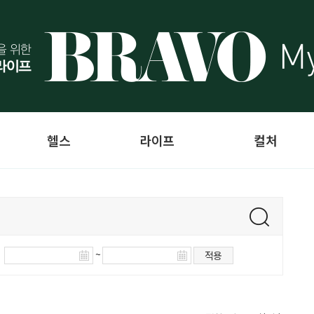
헬스
라이프
컬처
~
적용