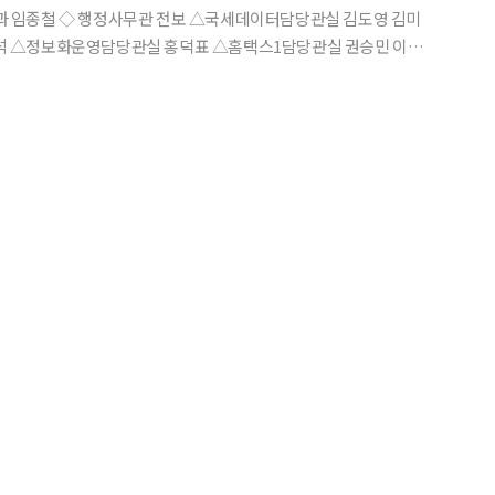
석 △정보화운영담당관실 홍덕표 △홈택스1담당관실 권승민 이정
납세자보호담당관실 김용우 김지우