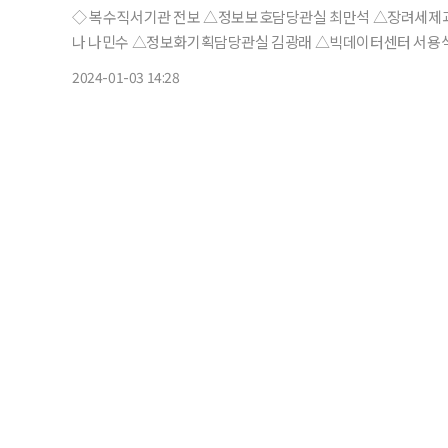
◇ 복수직서기관 전보 △정보보호담당관실 최만석 △장려세제과 임종철 ◇ 행정사무관 전보 △국세데이터담당관실 김도영 김미
나 나민수 △정보화기획담당관실 김광래 △빅데이터센터 서용
선 △감사담당관실 오세정 △감찰담당관실 박종성 손창호 △
2024-01-03 14:28