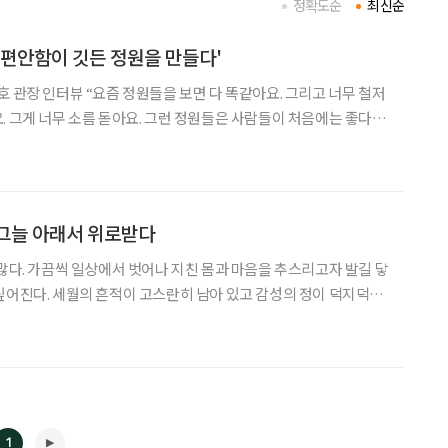
정확도순
최신순
 편안함이 깃든 정원을 만들다'
면 다 똑같아요. 그리고 너무 철저
. 그게 너무 소름 돋아요. 그런 정원들은 사람들이 처음에는 좋다고
죠.” 자연은 스스로 ‘자(自)’와 그럴 ‘연(然)’자가 합쳐져 만들어
끔 자연은 스스로 그리 되는 것이다. 사람
 그늘 아래서 위로받다
 많다. 가끔씩 일상에서 벗어나 지친 몸과 마음을 추스리고자 발길 닿
싶어진다. 세월의 흔적이 고스란히 남아 있고 감성의 정이 덕지덕지
 마음에 이끌려 자연 속에 어우러진 공간과 마주하게 된다. 강원도 횡
작나무숲’은 자연 그대로를 품고 있었다. 엄마 품처럼 보
1