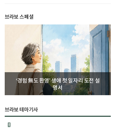
발간
브라보 스페셜
‘경험 無도 환영’ 생애 첫 일자리 도전 설
명서
브라보 테마기사
[]