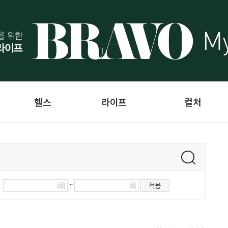
헬스
라이프
컬처
~
적용