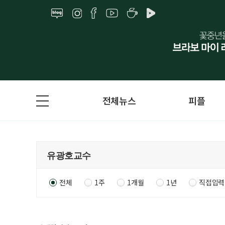
전체뉴스
피플
전체
1주
1개월
1년
직접입력