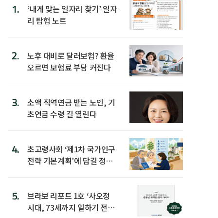
1.
‘내게 맞는 일자리 찾기’ 일자
리 탐험 노트
2.
노후 대비로 달러보험? 환율
오르면 보험료 부담 커진다
3.
소액 직역연금 받는 노인, 기
초연금 수령 길 열린다
4.
초고령사회 ‘제1차 국가인구
전략 기본계획’에 담길 정책
은
5.
브라보 리포트 1호 ‘사오정
시대, 73세까지 일하기 전략’