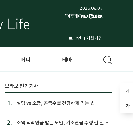
2026.08.07
로그인
회원가입
머니
테마
브라보 인기기사
가
1.
설탕 vs 소금, 콩국수를 건강하게 먹는 법
가
2.
소액 직역연금 받는 노인, 기초연금 수령 길 열린
다