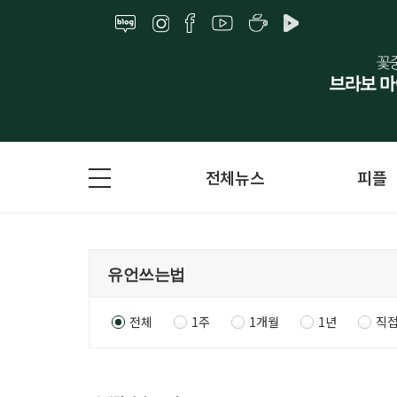
전체뉴스
피플
전체
1주
1개월
1년
직