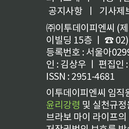
공지사항
ㅣ
기사제
㈜이투데이피엔씨 (제호
이빌딩 15층 ㅣ ☎ 02)
등록번호 : 서울아02992
인 : 김상우 ㅣ 편집인
ISSN : 2951-4681
이투데이피엔씨 임직원
윤리강령
및 실천규정을
브라보 마이 라이프의
저작권법의 보호를 받