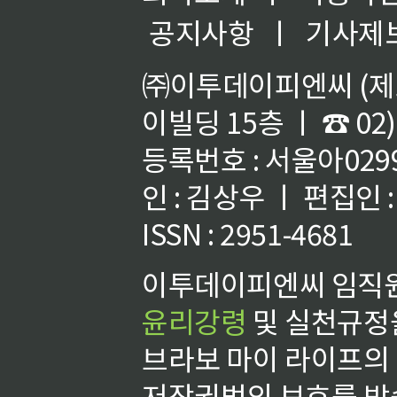
공지사항
ㅣ
기사제
㈜이투데이피엔씨 (제호
이빌딩 15층 ㅣ ☎ 02)
등록번호 : 서울아02992
인 : 김상우 ㅣ 편집인
ISSN : 2951-4681
이투데이피엔씨 임직원
윤리강령
및 실천규정을
브라보 마이 라이프의
저작권법의 보호를 받