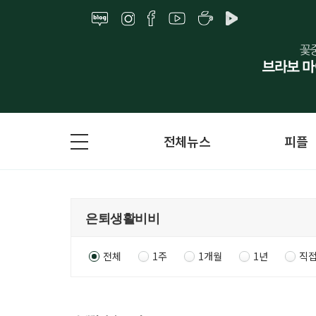
전체뉴스
피플
전체
1주
1개월
1년
직