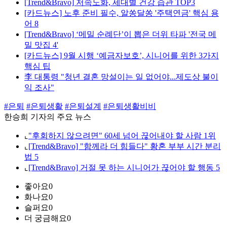
[Trend&Bravo] 저속노화, 세대별 건강 습관 TOP3
[카드뉴스] 노후 준비 필수, 알쏭달쏭 '주택연금' 핵심 용
어 8
[Trend&Bravo] ‘메밀 순례단’이 뽑은 더위 타파 '전국 메
밀 맛집 4'
[카드뉴스] 9월 시행 ‘예금자보호’, 시니어를 위한 3가지
핵심 팁
李 대통령 "청년 결혼 망설이는 일 없어야...제도상 불이
익 조사"
#은퇴
#은퇴생활
#은퇴설계
#은퇴생활비비
한승희 기자의 주요 뉴스
⌞
"후회하지 않으려면" 60세 넘어 끊어내야 할 사람 1위
⌞
[Trend&Bravo] "함께라 더 힘들다" 황혼 부부 시간 분리
법 5
⌞
[Trend&Bravo] 거절 못 하는 시니어가 끊어야 할 행동 5
좋아요
0
화나요
0
슬퍼요
0
더 궁금해요
0