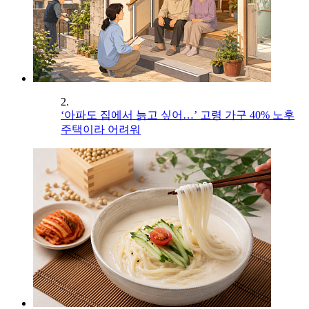
2.
‘아파도 집에서 늙고 싶어…’ 고령 가구 40% 노후
주택이라 어려워