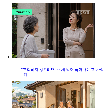
1.
"후회하지 않으려면" 60세 넘어 끊어내야 할 사람
1위