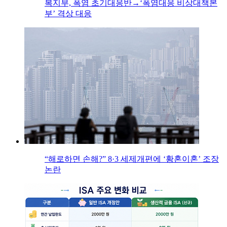
복지부, 폭염 초기대응반→‘폭염대응 비상대책본
부’ 격상 대응
“해로하면 손해?” 8·3 세제개편에 ‘황혼이혼’ 조장
논란