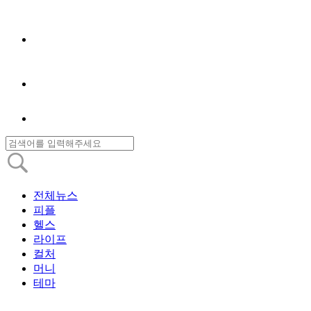
전체뉴스
피플
헬스
라이프
컬처
머니
테마