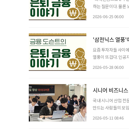
하는 질문이다. 물론 
하지만 은퇴 후 20~3
2026-06-25 06:00
문가들은 노후 자산관
'삼전닉스 열풍'
요즘 투자자들 사이에
열풍이 뜨겁다. 인공지
게 늘어나는 분위기다. 그런데 최근 삼성전자와 SK 하이닉스 주가를 기초자산으로 한 
2026-05-28 06:00
종목 레버리지’ 상품
시니어 비즈니스 
국내 시니어 산업 전
만드는 사람들의 모임’을 주제로 1
기 참가자를 모집한다고
2026-05-11 08:46
비즈니스 스터디와 시