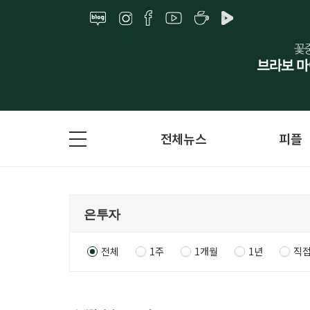
전체뉴스
피플
전체
1주
1개월
1년
직