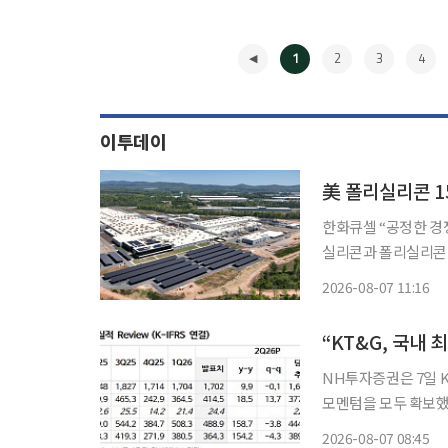
1
2
3
4
이투데이
美 폴리실리콘 1
한화큐셀 “공정한 경쟁 
실리콘과 폴리실리콘 
대감이 커지고 있다.
2026-08-07 11:16
◀
“KT&G, 국내
NH투자증권은 7일 
모멘텀을 모두 확보했
은 ‘매수(Buy)’를 유지했다. 주영훈 NH투자증권 연구원은 “KT&G는
2026-08-07 08:45