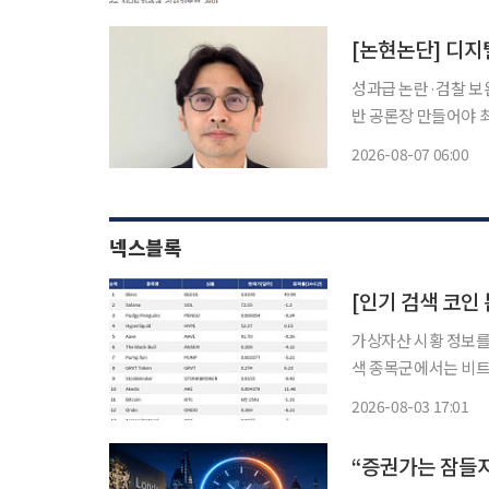
환원 정책을 펼치고 
[논현논단] 디지
성과급 논란·검찰 보
반 공론장 만들어야 최근 증시는 고점 대비 상당 폭 하락했지만, 정작 발표된 우리나라 반도체
산업의 실적은 역대급
2026-08-07 06:00
넥스블록
가상자산 시황 정보를 
색 종목군에서는 비트코
인 인프라 성격의 중소형
2026-08-03 17:01
종목은 Bless다. Bl
“증권가는 잠들지