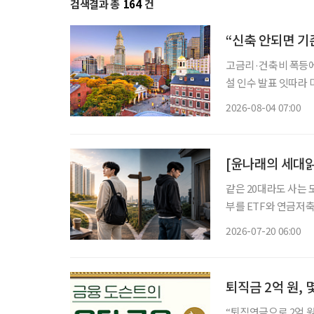
검색결과 총
164
건
“신축 안되면 기
고금리·건축비 폭등에 신규 개발 ‘스톱’ 입주율 90%
설 인수 발표 잇따라 미국 고령자 주거시설 시장에 지각변동이 나타나고 있다. 고령화로 입주
수요는 빠르게 늘지만
2026-08-04 07:00
지연되자 투자사들은 
[윤나래의 세대읽
같은 20대라도 사는 
부를 ETF와 연금저축
쪽은 월세와 생활비를 
2026-07-20 06:00
이 없다. SNS에서
퇴직금 2억 원, 
“퇴직연금으로 2억 원 정도 모았어