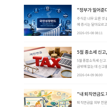
"정부가 밀어준다
주식은 너무 오른 것 
에 증시는 달아오르고 
퇴 이후를 위해 안정
2026-05-08 08:11
위기 속에서 정부가 
5월 종소세 신고
5월 종합소득세 신고
금밖에 없는 데 신고
까지 있다면 상황은 생각보다 단순하지 않다
2026-04-09 06:00
이 100만 원을 넘은
"내 퇴직연금도 
퇴직연금을 외부 전문