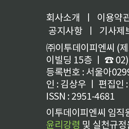
회사소개
ㅣ
이용약
공지사항
ㅣ
기사제
㈜이투데이피엔씨 (제호
이빌딩 15층 ㅣ ☎ 02)
등록번호 : 서울아02992
인 : 김상우 ㅣ 편집인
ISSN : 2951-4681
이투데이피엔씨 임직원
윤리강령
및 실천규정을