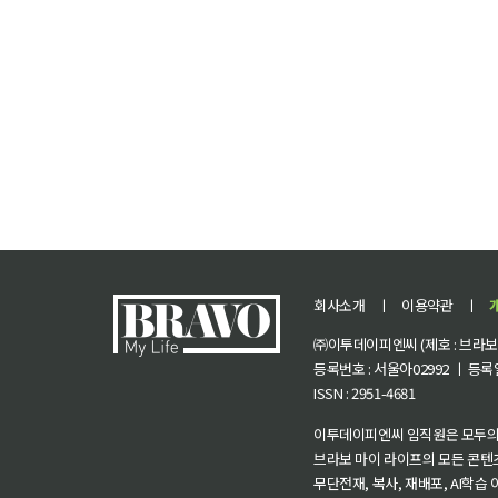
회사소개
ㅣ
이용약관
ㅣ
㈜이투데이피엔씨 (제호 : 브라보 마
등록번호 : 서울아02992 ㅣ 등록일자
ISSN : 2951-4681
이투데이피엔씨 임직원은 모두의
브라보 마이 라이프의 모든 콘텐
무단전재, 복사, 재배포, AI학습