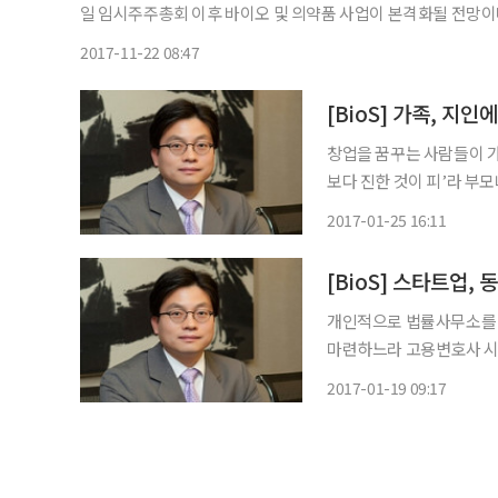
일 임시주주총회 이후 바이오 및 의약품 사업이 본격화될 전망이다. 22일 금융감독원 전자공시에 따르면 에이씨티는 임시
에서 현지웅 전 원진비씨디 부사장과 램웨이 잎 BGI 마케팅 이사
2017-11-22 08:47
[BioS] 가족, 지
창업을 꿈꾸는 사람들이 가
보다 진한 것이 피’라 부
계에 의하면 19.9%가 본
2017-01-25 16:11
을 통한 조달도 10.3%에
[BioS] 스타트업
개인적으로 법률사무소를 
마련하느라 고용변호사 시절
집기를 들여놓고, 컴퓨터도
2017-01-19 09:17