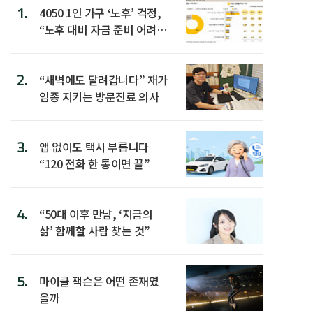
1.
4050 1인 가구 ‘노후’ 걱정,
“노후 대비 자금 준비 어려
워”
2.
“새벽에도 달려갑니다” 재가
임종 지키는 방문진료 의사
3.
앱 없이도 택시 부릅니다
“120 전화 한 통이면 끝”
4.
“50대 이후 만남, ‘지금의
삶’ 함께할 사람 찾는 것”
5.
마이클 잭슨은 어떤 존재였
을까