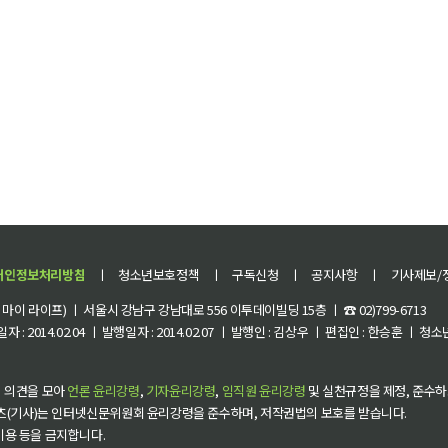
개인정보처리방침
ㅣ
청소년보호정책
ㅣ
구독신청
ㅣ
공지사항
ㅣ
기사제보/
이 라이프) ㅣ 서울시 강남구 강남대로 556 이투데이빌딩 15층 ㅣ ☎ 02)799-6713
 : 2014.02.04 ㅣ 발행일자 : 2014.02.07 ㅣ 발행인 : 김상우 ㅣ 편집인 : 한승훈 ㅣ
 의견을 모아
언론 윤리강령
,
기자윤리강령
,
임직원 윤리강령
및 실천규정을 제정, 준수하
츠(기사)는 인터넷신문위원회 윤리강령을 준수하며, 저작권법의 보호를 받습니다.
 이용 등을 금지합니다.