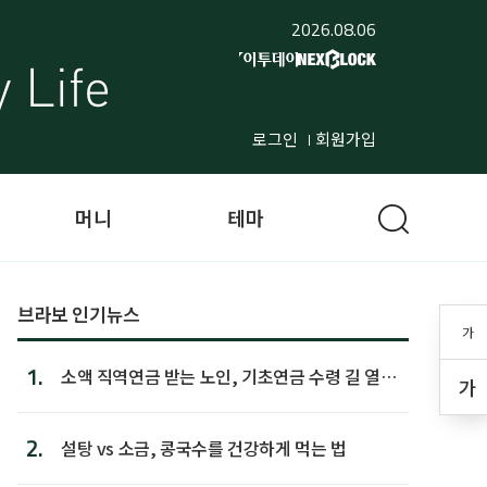
2026.08.06
로그인
회원가입
머니
테마
브라보 인기뉴스
가
1.
소액 직역연금 받는 노인, 기초연금 수령 길 열린
가
다
2.
설탕 vs 소금, 콩국수를 건강하게 먹는 법