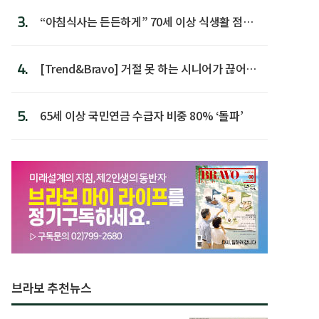
3.
“아침식사는 든든하게” 70세 이상 식생활 점수
가장 높아
4.
[Trend&Bravo] 거절 못 하는 시니어가 끊어야
할 행동 5
5.
65세 이상 국민연금 수급자 비중 80% ‘돌파’
브라보 추천뉴스