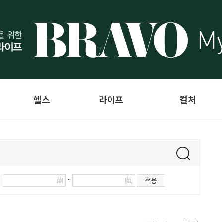
헬스
라이프
컬처
~
적용