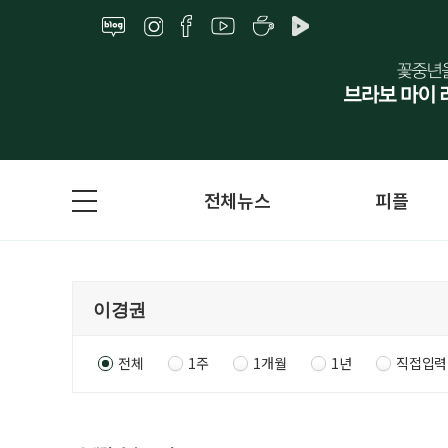
전체뉴스
피플
전체
1주
1개월
1년
직접입력