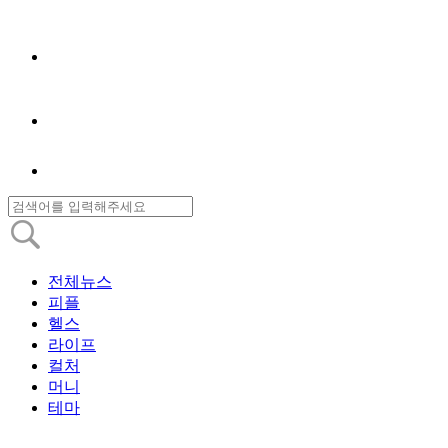
전체뉴스
피플
헬스
라이프
컬처
머니
테마