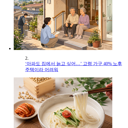
2.
‘아파도 집에서 늙고 싶어…’ 고령 가구 40% 노후
주택이라 어려워