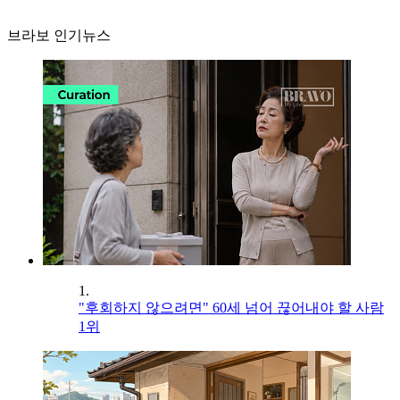
브라보 인기뉴스
1.
"후회하지 않으려면" 60세 넘어 끊어내야 할 사람
1위