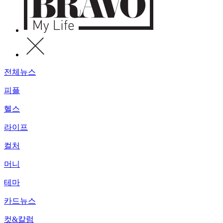
전체뉴스
피플
헬스
라이프
컬처
머니
테마
카드뉴스
컷&칼럼