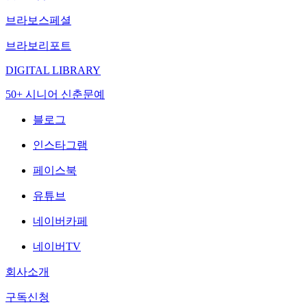
브라보스페셜
브라보리포트
DIGITAL LIBRARY
50+ 시니어 신춘문예
블로그
인스타그램
페이스북
유튜브
네이버카페
네이버TV
회사소개
구독신청