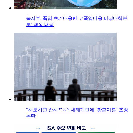
복지부, 폭염 초기대응반→‘폭염대응 비상대책본
부’ 격상 대응
“해로하면 손해?” 8·3 세제개편에 ‘황혼이혼’ 조장
논란