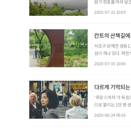
원 이정표를 따라 달
치 물 위를 달리는 
2020-07-21 10:03
칸트의 산책길에
서초구 양재천 영동1
섬이 하나 있다. 하천
2017년에 조성된 공
2020-07-15 10:00
를 건너면 바로 칸트
다르게 기억되는 
'프랑스여자'가 독립
으로 불리는 1만 명 관
다. 지난 6월 4일 
2020-06-24 09:16
서 독립영화가 건져 