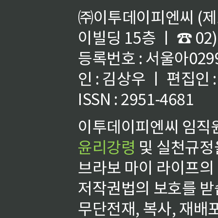
㈜이투데이피엔씨 (제호
이빌딩 15층 ㅣ ☎ 02)
등록번호 : 서울아02992
인 : 김상우 ㅣ 편집인
ISSN : 2951-4681
이투데이피엔씨 임직원
윤리강령
및 실천규정을
브라보 마이 라이프의
저작권법의 보호를 받
무단전재, 복사, 재배포