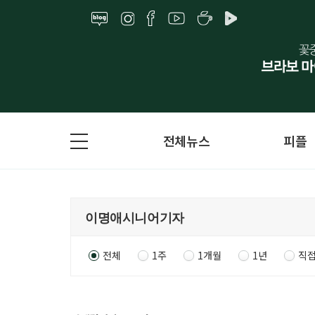
전체뉴스
피플
전체
1주
1개월
1년
직