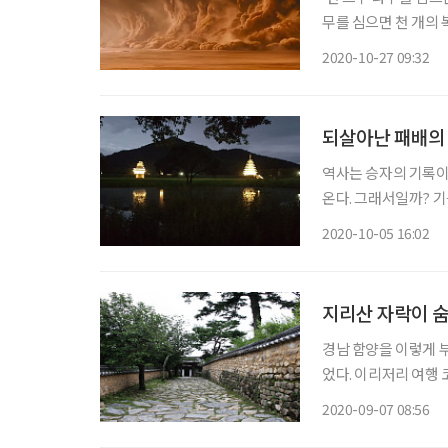
무를 심으면 천 개의 
로 ‘유엔사막화방지협약’(U
2020-10-27 09:32
Desertificatio
되살아난 패배의 
역사는 승자의 기록이
온다. 그래서일까? 기
과시하기 위해 남들보다
2020-10-05 16:02
하지만 하나는 맞고 
지리산 자락이 숨
경남 함양을 이렇게 부
었다. 이리저리 여행 
원을 방문하고 함양에
2020-09-07 08:56