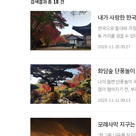
검색결과 총
18
건
내가 사랑한 한국
한국으로 돌아와 가장
동 거리를 걸을 수 있다는 
동, 삼청동, 남산 가
2020-11-20 09:27
를 일깨우며 알알이 
화담숲 단풍놀이
나이 들면 단풍놀이 꼭
엽이 떨어지기 전, 
에 예약을 하지 못해 
2020-11-11 09:13
모래사막 지구는
‘한 그루 나무를 심으