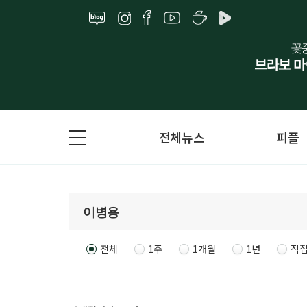
전체뉴스
피플
전체
1주
1개월
1년
직