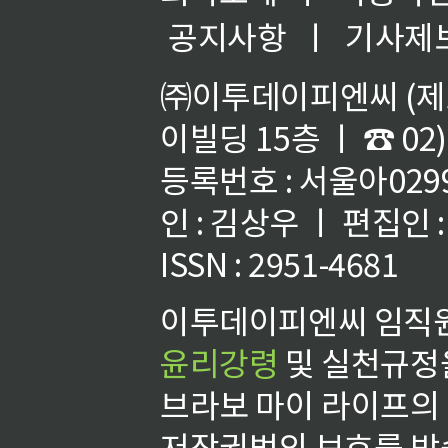
공지사항
ㅣ
기사제
㈜이투데이피엔씨 (제호
이빌딩 15층 ㅣ ☎ 02)
등록번호 : 서울아02992
인 : 김상우 ㅣ 편집인
ISSN : 2951-4681
이투데이피엔씨 임직원
윤리강령
및 실천규정을
브라보 마이 라이프의
저작권법의 보호를 받