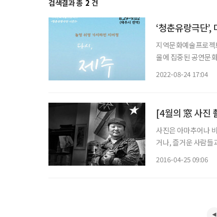
검색결과 총
2
건
‘청춘유랑극단’,
지역문화예술프로젝트 ‘청
울에 집중된 공연문화
스 아트앤컬쳐 대표가
2022-08-24 17:04
도를 
[4월의 窓 사진
사진은 아마추어나 비
거나, 즐거운 사람들과 행복한 시간을 보낼 때 우리는 사진을 찍는다. 즐거움과 기억, 과시하
고픈 욕망을 사진에 
2016-04-25 09:06
이다. 경기도 일산의