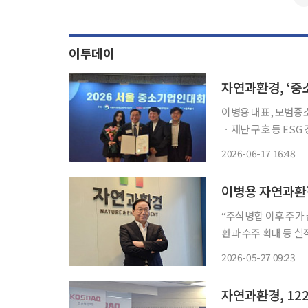
이투데이
이병용 대표, 모범중
ㆍ재난 구호 등 ESG 경영 및 친
공장형 사전 제작(O
2026-06-17 16:48
표창을 수상했다. 기후
“주식병합 이후 주가
환과 수주 확대 등 실적 회복 흐
일 주식병합 이후 주
2026-05-27 09:23
냈다. 특히 약 122
자연과환경, 12