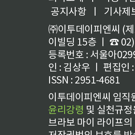
공지사항
ㅣ
기사제
㈜이투데이피엔씨 (제호
이빌딩 15층 ㅣ ☎ 02)
등록번호 : 서울아02992
인 : 김상우 ㅣ 편집인
ISSN : 2951-4681
이투데이피엔씨 임직원
윤리강령
및 실천규정을
브라보 마이 라이프의
저작권법의 보호를 받