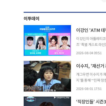
이투데이
이강인 'ATM 
이강인의 아틀레티코 
즈' 특별 게스트 라인업이 공개됐다. 4일 쿠팡플레이에
장에서 열리는 팀 K
2026-08-04 09:51
이수지, '재선거
개그우먼 이수지가 재선서 관련 논란에 
지’를 통해 “‘진짜 
고개 숙여 사과드린다”라며 자필 사
2026-08-01 17:51
게 대처하고 사과드리
‘직장인들’ 시즌