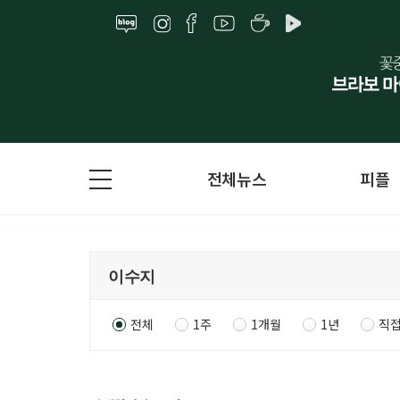
전체뉴스
피플
전체
1주
1개월
1년
직