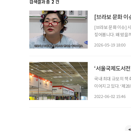
검색결과 총
2
건
[브라보 문화 이
[브라보 문화 이슈] 
짚어봅니다. 왜 떴을까? 개그우먼 이수지가 유튜브 채널 ‘핫이슈지’를 통해 사회 풍자형 캐릭
터 콘텐츠를 선보이며
2026-05-19 18:00
한 ‘실버전성시대’ 시
‘서울국제도서전’
국내 최대 규모의 책 
이어지고 있다. ‘제2
도서전은 코로나19 
2022-06-02 15:46
측 추산 첫날 방문객은