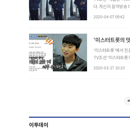
다. 자신의 음악방송 
웅은 지난 6일 자신
2020-04-07 09:42
신곡 ‘나만 믿어요’ 
'미스터트롯의 맛'
‘미스터트롯’에서 진
TV조선 ‘미스터트롯의
어요’를 받았다. 임영
2020-03-27 10:10
“임영웅의 가장 큰 장
이투데이