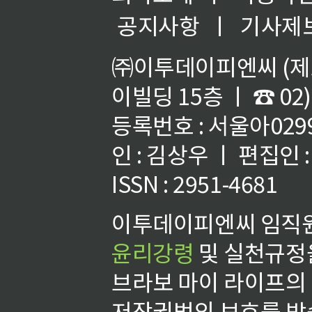
공지사항
ㅣ
기사제
㈜이투데이피엔씨 (제호
이빌딩 15층 ㅣ ☎ 02)
등록번호 : 서울아02992
인 : 김상우 ㅣ 편집인
ISSN : 2951-4681
이투데이피엔씨 임직원
윤리강령
및 실천규정을
브라보 마이 라이프의
저작권법의 보호를 받