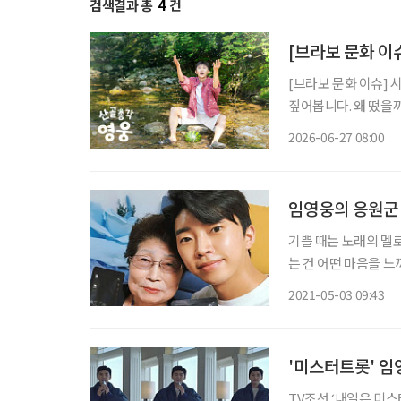
검색결과 총
4
건
[브라보 문화 이
[브라보 문화 이슈] 
짚어봅니다. 왜 떴을까? 가수 임영웅이 산골 생활에 나섰다. 지난 23일 첫 방송된 SBS 예능
‘산골총각 영웅’이 시
2026-06-27 08:00
팬층이 두터운 임영웅
임영웅의 응원군 
기쁠 때는 노래의 멜로
는 건 어떤 마음을 느
했던 가수 김창기는 
2021-05-03 09:43
게 매만지던 손으로 
'미스터트롯' 임영
TV조선 ‘내일은 미스