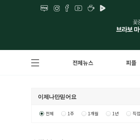
전체뉴스
피플
전체
1주
1개월
1년
직