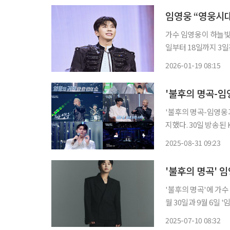
임영웅 “영웅시대
가수 임영웅이 하늘빛 
일부터 18일까지 3
(IM HERO)’ 서울 콘서트가 열렸다. 정규 2집에 수록된 ‘
2026-01-19 08:15
에너지 넘치는 오프닝
'불후의 명곡-임
'불후의 명곡-임영웅
지했다. 30일 방송된 KBS 2TV '불후의 명곡-임영웅과 친구들' 1부는 아티스트 임영웅과 그
의 음악 친구인 노브레
2025-08-31 09:23
간 임영웅'의 매력을
'불후의 명곡'에 가수 임영웅의 첫
월 30일과 9월 6일 '임
2020년 5월 '불후의
2025-07-10 08:32