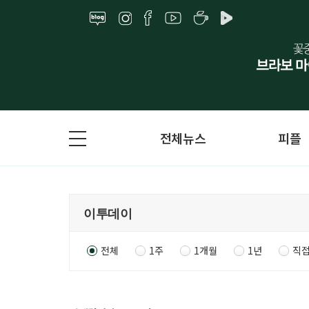
전체뉴스
피플
전체
1주
1개월
1년
직