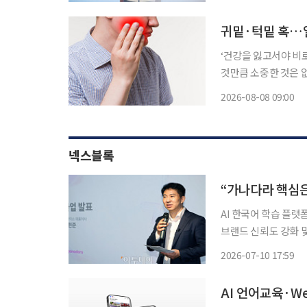
귀밑·턱밑 혹…얼
‘건강을 잃고서야 비
것만큼 소중한 것은 
쏙)’을 통해 일상생활에
2026-08-08 09:00
밑에 작은 혹이 만져
넥스블록
AI 한국어 학습 플랫폼
브랜드 신뢰도 강화 및
뤄질 것”“학습의 가치, 학
2026-07-10 17:59
한류 열풍이 전 세계
AI 언어교육·W