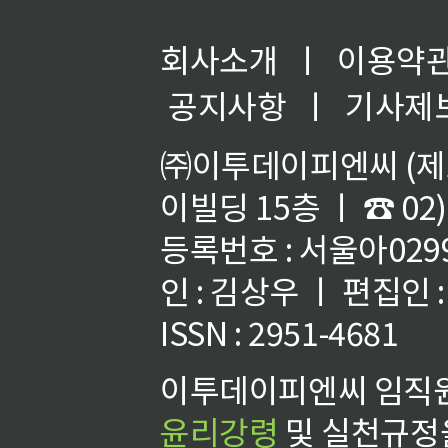
회사소개
ㅣ
이용약
공지사항
ㅣ
기사제
㈜이투데이피엔씨 (제호
이빌딩 15층 ㅣ ☎ 02)
등록번호 : 서울아02992
인 : 김상우 ㅣ 편집인
ISSN : 2951-4681
이투데이피엔씨 임직원
윤리강령
및 실천규정을