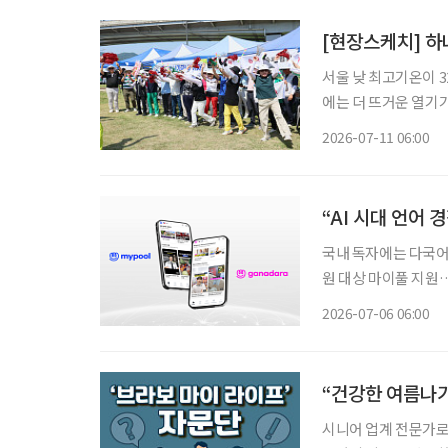
[현장스케치] 
서울 낮 최고기온이 
에는 더 뜨거운 열기가
명)이 한자리에 모여 실력을 겨
2026-07-11 06:00
배 강남3구 파크골프
“AI 시대 언어
국내 독자에는 다국어 
원 대상 마이풀 지원
로…이카이스의 에듀테크 전환 경제전문매체 이투데이가 국내 
2026-07-06 06:00
이스와 전략적 업무협
“건강한 여름나기
시니어 업계 전문가로 구