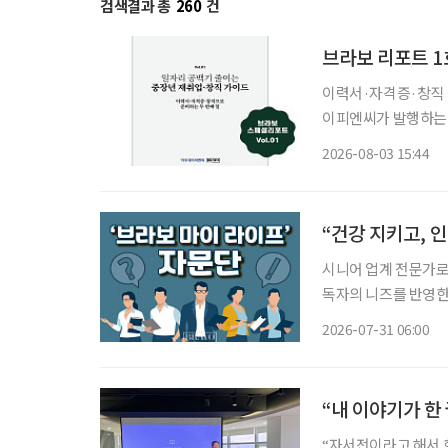
검색결과 총
260
건
브라보 리포트 1
이력서·자격증·창직 정보
이피엔씨가 발행하는 
게 선보인다. 약칭은 
2026-08-03 15:44
창직 가이드’이며, 부
“건강 지키고, 
시니어 업계 전문가로 
독자의 니즈를 반영한 콘
26일 오전 10시~1
2026-07-31 06:00
학교 시니어비즈니스학
“내 이야기가 한
“자서전이라고 해서 