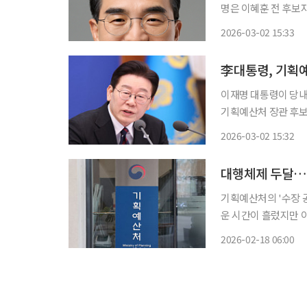
명은 이혜훈 전 후보자의 낙마 후 한 달여
출신으로 순천 효천고
2026-03-02 15:33
를 받았다. 박 후보자
李대통령, 기획
이재명 대통령이 당내
기획예산처 장관 후보
제협력위원장을 지명했다. 이규연 홍보소통수석은 2일 청와대 브리핑에서
2026-03-02 15:32
대행체제 두달…
기획예산처의 '수장 공
운 시간이 흘렀지만 
자 물색이 녹록지 않
2026-02-18 06:00