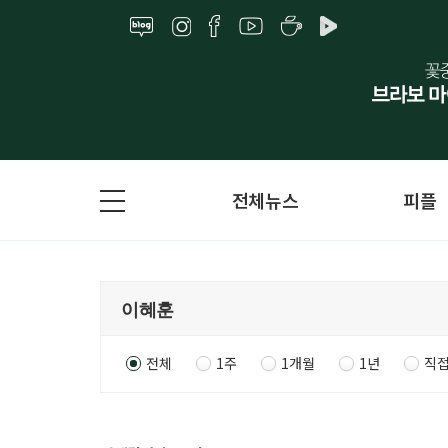
전체뉴스
피플
전체
1주
1개월
1년
직