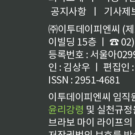
공지사항
ㅣ
기사제
㈜이투데이피엔씨 (제호
이빌딩 15층 ㅣ ☎ 02)
등록번호 : 서울아02992
인 : 김상우 ㅣ 편집인
ISSN : 2951-4681
이투데이피엔씨 임직원
윤리강령
및 실천규정을
브라보 마이 라이프의
저작권법의 보호를 받