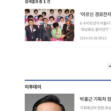
검색결과 총
1
건
‘어르신 경로잔치
6·4 지방선거 서울
'호남표심 끌어안기' 경쟁을 펼쳤다. 이날 낮 서울 
주전남 향우회·여성회
2014-03-26 09:13
했다. 이혜훈 최고위
이투데이
박홍근 기획처 장
기획예산처 장관 후보