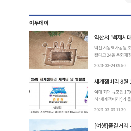
이투데이
익산서 '백제시대
익산 서동역사공원 조
됐다고 24일 문화재청이 밝혔다. 이날 오후 금마면 서고도
토된 해당 유물을 시
2023-03-24 09:50
기술 집적체로 오늘날
명했다.
세계잼버리 8월 
역대 최대 규모인 17
하 ‘세계잼버리’)가 
(약 8.84㎢)에서 열린다. 세계잼버리는 다양한 문화체험 및 전 세계 친구들과의 우
2023-03-03 11:30
영생활을 통해 개척정
[여행]즐길거리 