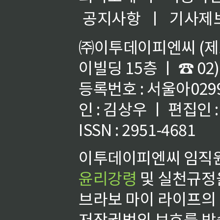
공지사항
ㅣ
기사제
㈜이투데이피엔씨 (제호
이빌딩 15층 ㅣ ☎ 02)
등록번호 : 서울아02992
인 : 김상우 ㅣ 편집인
ISSN : 2951-4681
이투데이피엔씨 임직원
윤리강령
및 실천규정을
브라보 마이 라이프의
저작권법의 보호를 받