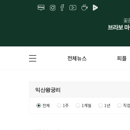
전체뉴스
피플
전체
1주
1개월
1년
직