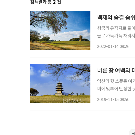
검색결과 총
2
건
백제의 숨결 숨쉬
왕궁리 유적지로 들어
물로 가득가득 채워지
널찍한 익산의 왕궁리
2022-01-14 08:26
너른 땅 여백의 
익산의 핫 스폿은 여기다. 흔히들 인스타 명소라 하여 새롭게 만들어 내거나 요
미에 맞추어 단장한 
누른다. 그런데 아주
2019-11-15 08:50
있다. 전라북도 익산에