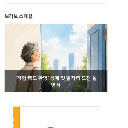
발간
브라보 스페셜
‘경험 無도 환영’ 생애 첫 일자리 도전 설
명서