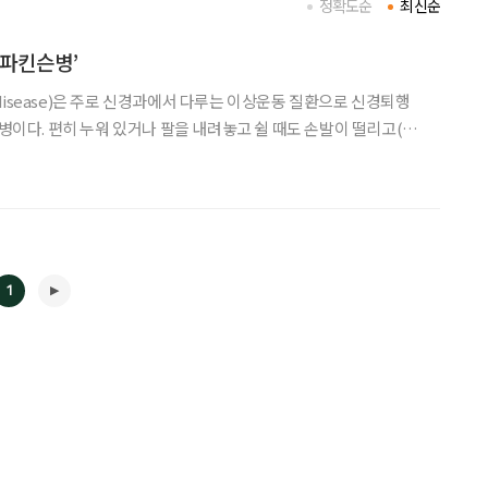
정확도순
최신순
‘파킨슨병’
′s disease)은 주로 신경과에서 다루는 이상운동 질환으로 신경퇴행
 병이다. 편히 누워 있거나 팔을 내려놓고 쉴 때도 손발이 떨리고(진
행동이 느리고(서동), 얼굴 표정이 없고, 걸음걸이가 나빠지는(보행장
 등이 짓눌리듯 아프고, 온몸이 굳어
1
◀
▶