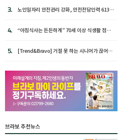
3.
노인일자리 안전관리 강화, 안전전담인력 613명
첫 배치
4.
“아침식사는 든든하게” 70세 이상 식생활 점수
가장 높아
5.
[Trend&Bravo] 거절 못 하는 시니어가 끊어야
할 행동 5
브라보 추천뉴스