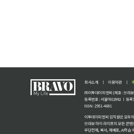
회사소개
ㅣ
이용약관
ㅣ
㈜이투데이피엔씨 (제호 : 브라보 마
등록번호 : 서울아02992 ㅣ 등록일자
ISSN : 2951-4681
이투데이피엔씨 임직원은 모두의
브라보 마이 라이프의 모든 콘텐
무단전재, 복사, 재배포, AI학습