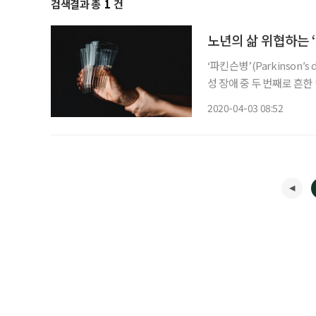
검색결과 총
1
건
노년의 삶 위협하는 
‘파킨슨병’(Parkinson
성 장애 중 두 번째로 흔한
전), 몸이 굳고(경직), 
2020-04-03 08:52
애) 증상을 보인다. 어깨나