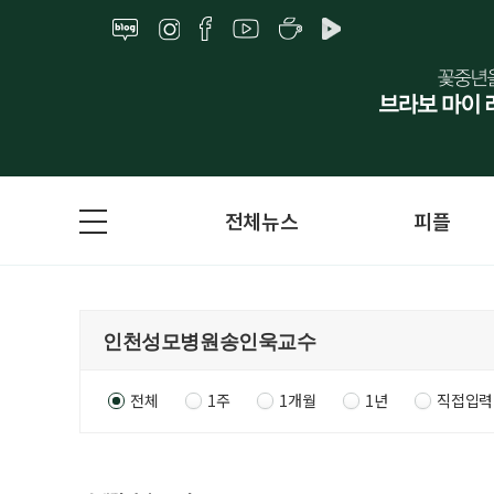
전체뉴스
피플
전체
1주
1개월
1년
직접입력