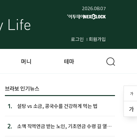
2026.08.07
로그인
회원가입
머니
테마
브라보 인기뉴스
가
1.
설탕 vs 소금, 콩국수를 건강하게 먹는 법
가
2.
소액 직역연금 받는 노인, 기초연금 수령 길 열린
다