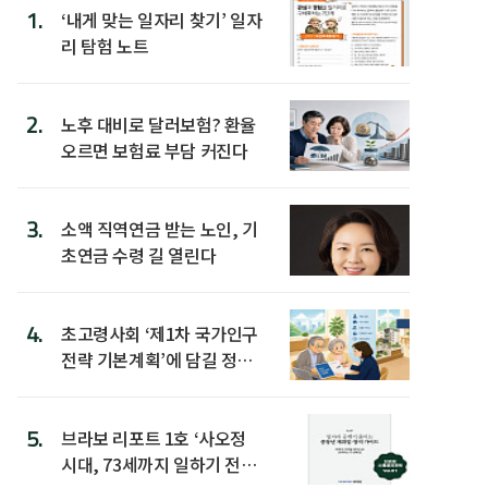
1.
‘내게 맞는 일자리 찾기’ 일자
리 탐험 노트
2.
노후 대비로 달러보험? 환율
오르면 보험료 부담 커진다
3.
소액 직역연금 받는 노인, 기
초연금 수령 길 열린다
4.
초고령사회 ‘제1차 국가인구
전략 기본계획’에 담길 정책
은
5.
브라보 리포트 1호 ‘사오정
시대, 73세까지 일하기 전략’