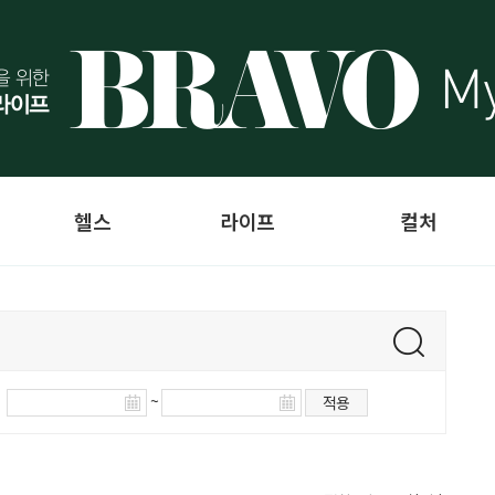
헬스
라이프
컬처
~
적용