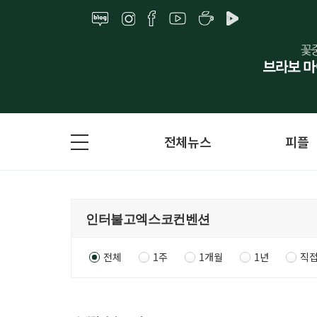
전체뉴스
피플
전체
1주
1개월
1년
직