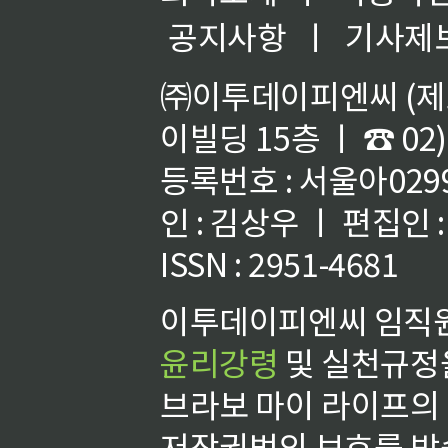
공지사항
ㅣ
기사제
㈜이투데이피엔씨 (제호
이빌딩 15층 ㅣ ☎ 02)
등록번호 : 서울아02992
인 : 김상우 ㅣ 편집인
ISSN : 2951-4681
이투데이피엔씨 임직원
윤리강령
및 실천규정을
브라보 마이 라이프의
저작권법의 보호를 받