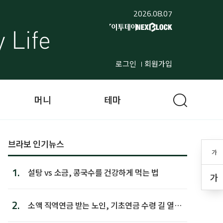
2026.08.07
로그인
회원가입
머니
테마
브라보 인기뉴스
가
1.
설탕 vs 소금, 콩국수를 건강하게 먹는 법
가
2.
소액 직역연금 받는 노인, 기초연금 수령 길 열린
다