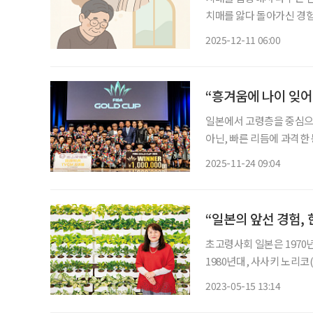
치매를 앓다 돌아가신 경험
20대에 영 케어러로 시작해 5
2025-12-11 06:00
느 순간 기억을 점차 잃어
“흥겨움에 나이 잊어
일본에서 고령층을 중심으로
아닌, 빠른 리듬에 과격한 동
르는 일본국제댄스연맹(FIDA 
2025-11-24 09:04
에서 열렸다. 전국에서 모인
“일본의 앞선 경험,
초고령사회 일본은 1970
1980년대, 사사키 노리
했다. 국내에서는 ‘고령화
2023-05-15 13:14
까? 사사키 교수는 일찍이 