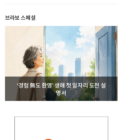
브라보 스페셜
‘경험 無도 환영’ 생애 첫 일자리 도전 설
명서