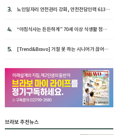
3.
노인일자리 안전관리 강화, 안전전담인력 613명
첫 배치
4.
“아침식사는 든든하게” 70세 이상 식생활 점수
가장 높아
5.
[Trend&Bravo] 거절 못 하는 시니어가 끊어야
할 행동 5
브라보 추천뉴스