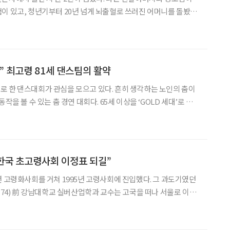
이 있고, 청년기부터 20년 넘게 뇌출혈로 쓰러진 어머니를 돌봤다.
0세가 다 되도록 ‘장기 중환자의 보호자’로 살아왔다. 사람이 어
가는 건 가까이 있는 가족에게 큰 재난이다.
” 최고령 81세 댄스팀의 활약
 한 댄스대회가 관심을 모으고 있다. 흔히 생각하는 노인의 춤이
작을 볼 수 있는 춤 경연 대회다. 65세 이상을 ‘GOLD 세대’로 부
JAPAN)이 주최한 ‘FIDA GOLD CUP 2025’가 지난 22일 도쿄
 17개 팀이 무대에 올랐는데,
 한국 초고령사회 이정표 되길”
년 고령화사회를 거쳐 1995년 고령사회에 진입했다. 그 과도기였던
코(74) 前 강남대학교 실버산업학과 교수는 고국을 떠나 서울로 이주
’에 대한 사회적 인식이 부족하던 때였다. 일본의 앞선 경험 덕분일
한국 노인의 삶에 주목했다. 어느덧 2025년 한국