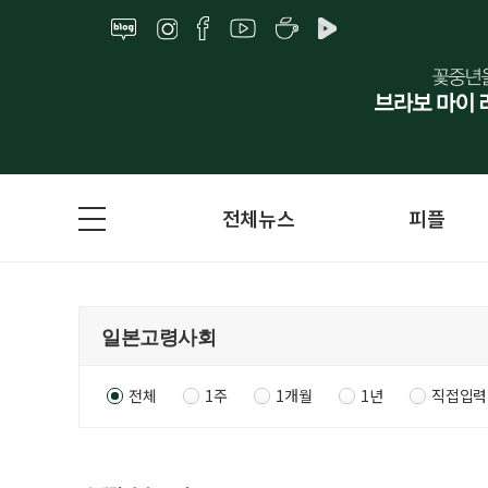
전체뉴스
피플
전체
1주
1개월
1년
직접입력