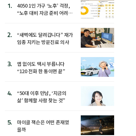
1.
4050 1인 가구 ‘노후’ 걱정,
“노후 대비 자금 준비 어려
워”
2.
“새벽에도 달려갑니다” 재가
임종 지키는 방문진료 의사
3.
앱 없이도 택시 부릅니다
“120 전화 한 통이면 끝”
4.
“50대 이후 만남, ‘지금의
삶’ 함께할 사람 찾는 것”
5.
마이클 잭슨은 어떤 존재였
을까