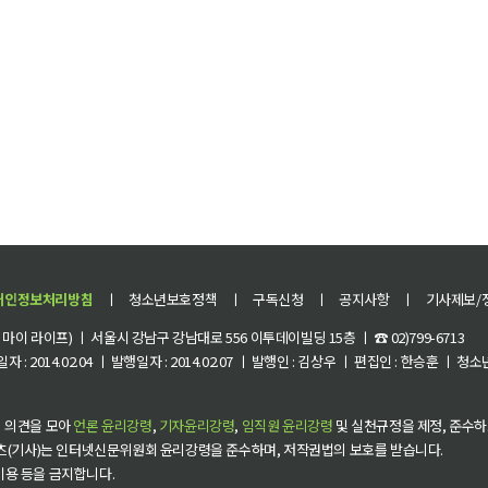
구 공백 위기에 놓인 각 지방은 노인을 보내야 한다는
개인정보처리방침
ㅣ
청소년보호정책
ㅣ
구독신청
ㅣ
공지사항
ㅣ
기사제보/
이 라이프) ㅣ 서울시 강남구 강남대로 556 이투데이빌딩 15층 ㅣ ☎ 02)799-6713
 : 2014.02.04 ㅣ 발행일자 : 2014.02.07 ㅣ 발행인 : 김상우 ㅣ 편집인 : 한승훈 ㅣ
 의견을 모아
언론 윤리강령
,
기자윤리강령
,
임직원 윤리강령
및 실천규정을 제정, 준수하
츠(기사)는 인터넷신문위원회 윤리강령을 준수하며, 저작권법의 보호를 받습니다.
 이용 등을 금지합니다.