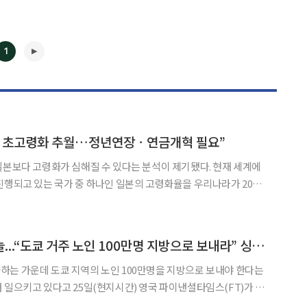
1
일본 초고령화 추월…정년연장ㆍ연금개혁 필요”
◀
▶
일본보다 고령화가 심해질 수 있다는 분석이 제기됐다. 현재 세계에
진행되고 있는 국가 중 하나인 일본의 고령화율을 우리나라가 20여
경제사회노동위원회
 '사회적 대화' 브리프에 수록된 '더욱 늙어가는 일본, 고령사회
일본 고령사회의 그늘...“도쿄 거주 노인 100만명 지방으로 보내라” 싱크탱크 주장에 열도 시끌
는 가운데 도쿄 지역의 노인 100만명을 지방으로 보내야 한다는
 일으키고 있다고 25일(현지시간) 영국 파이낸셜타임스(FT)가 보