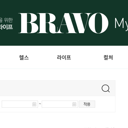
헬스
라이프
컬처
~
적용