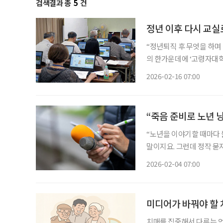
검색결과 총
5
건
정년 이후 다시 교실
“정년퇴직 후 무엇을 하며 
의 한가운데에 ‘고령자대
고령자대학교는 일본 시니
2026-02-16 07:00
을 전달하는 교육기관을 넘
“죽음 준비로 노년 
“노년을 이야기할 때마다 늘
말이지요. 그런데 정작 묻지 않습니다.
차례 주고받는 과정에서 아
2026-02-04 07:00
본경제신문 기자로 30여 년
미디어가 바꿔야 할 치
치매를 집중해서 다루는 언론사에서 일