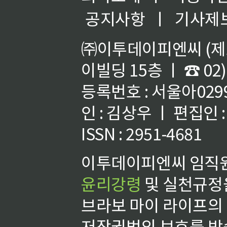
공지사항
ㅣ
기사제
㈜이투데이피엔씨 (제호
이빌딩 15층 ㅣ ☎ 02)
등록번호 : 서울아02992
인 : 김상우 ㅣ 편집인
ISSN : 2951-4681
이투데이피엔씨 임직원
윤리강령
및 실천규정을
브라보 마이 라이프의
저작권법의 보호를 받