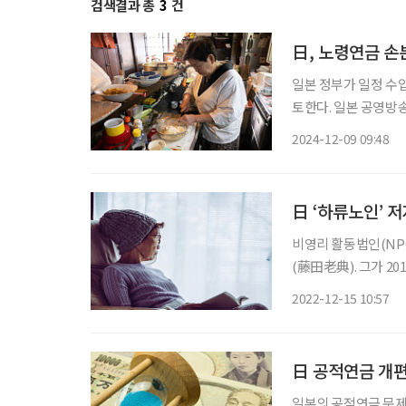
검색결과 총
3
건
日, 노령연금 손
일본 정부가 일정 수
토한다. 일본 공영방송 NHK에 따르면 후생노동성은 고령자의 일하는 의욕을 꺾지 않도록 감
액 대상자를 축소하는 방
2024-12-09 09:48
노령연금 제도는 65세
日 ‘하류노인’ 
비영리 활동법인(NP
(藤田老典). 그가 2
르며 관심을 모았다.
2022-12-15 10:57
다. 그가 현장에서
日 공적연금 개편
일본의 공적연금 문제