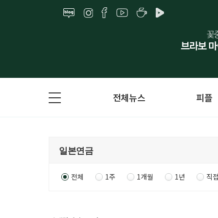
전체뉴스
피플
전체
1주
1개월
1년
직