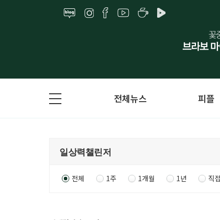
전체뉴스
피플
전체
1주
1개월
1년
직