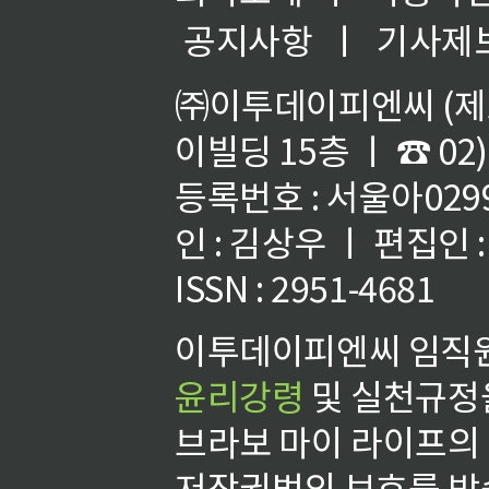
공지사항
ㅣ
기사제
㈜이투데이피엔씨 (제호
이빌딩 15층 ㅣ ☎ 02)
등록번호 : 서울아02992
인 : 김상우 ㅣ 편집인
ISSN : 2951-4681
이투데이피엔씨 임직원
윤리강령
및 실천규정을
브라보 마이 라이프의
저작권법의 보호를 받