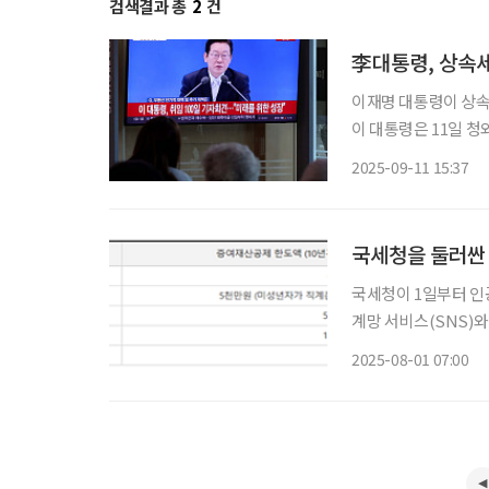
검색결과 총
2
건
이재명 대통령이 상속
이 대통령은 11일 청
상속세 18억 원까지
2025-09-11 15:37
번에도 개정하지 않을
국세청을 둘러싼
국세청이 1일부터 인
계망 서비스(SNS)와
세청장이 국회 인사청
2025-08-01 07:00