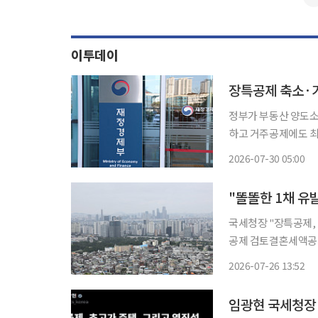
이투데이
장특공제 축소·
정부가 부동산 양도
하고 거주공제에도 최대 10억
르면 정부는 내달 초
2026-07-30 05:00
"똘똘한 1채 유
국세청장 "장특공제,
공제 검토결혼세액공제 보조금
장기보유특별공제(장특
2026-07-26 13:52
26일 임광현 국세청