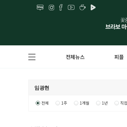
전체뉴스
피플
전체
1주
1개월
1년
직