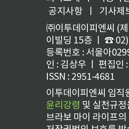
공지사항
ㅣ
기사제
㈜이투데이피엔씨 (제호
이빌딩 15층 ㅣ ☎ 02)
등록번호 : 서울아02992
인 : 김상우 ㅣ 편집인
ISSN : 2951-4681
이투데이피엔씨 임직원
윤리강령
및 실천규정을
브라보 마이 라이프의
저작권법의 보호를 받