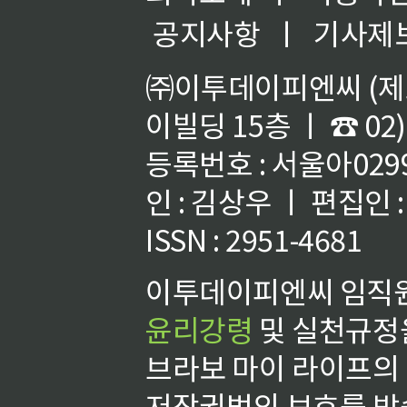
공지사항
ㅣ
기사제
㈜이투데이피엔씨 (제호
이빌딩 15층 ㅣ ☎ 02)
등록번호 : 서울아02992
인 : 김상우 ㅣ 편집인
ISSN : 2951-4681
이투데이피엔씨 임직원
윤리강령
및 실천규정을
브라보 마이 라이프의
저작권법의 보호를 받