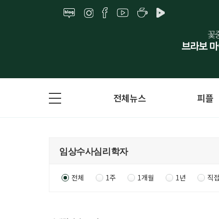
전체뉴스
피플
전체
1주
1개월
1년
직