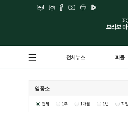
전체뉴스
피플
전체
1주
1개월
1년
직