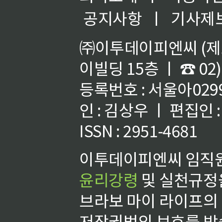
공지사항
ㅣ
기사제
㈜이투데이피엔씨 (제호
이빌딩 15층 ㅣ ☎ 02)
등록번호 : 서울아02992
인 : 김상우 ㅣ 편집인
ISSN : 2951-4681
이투데이피엔씨 임직원
윤리강령
및 실천규정을
브라보 마이 라이프의
저작권법의 보호를 받