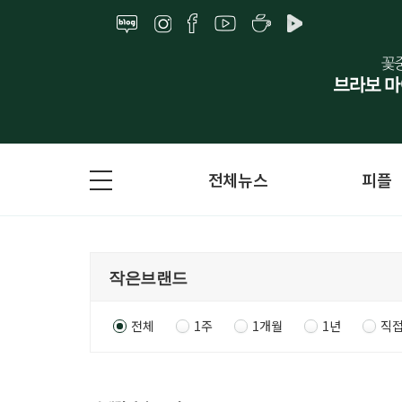
전체뉴스
피플
전체
1주
1개월
1년
직