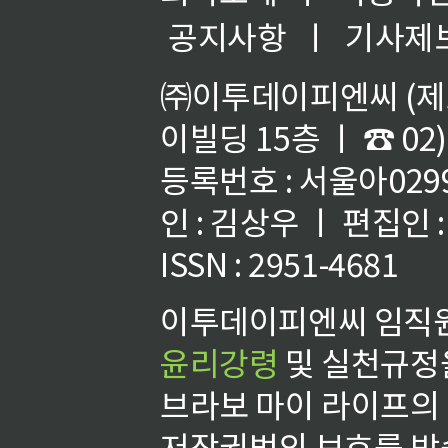
공지사항
ㅣ
기사제
㈜이투데이피엔씨 (제호
이빌딩 15층 ㅣ ☎ 02)
등록번호 : 서울아02992
인 : 김상우 ㅣ 편집인
ISSN : 2951-4681
이투데이피엔씨 임직원
윤리강령
및 실천규정을
브라보 마이 라이프의
저작권법의 보호를 받