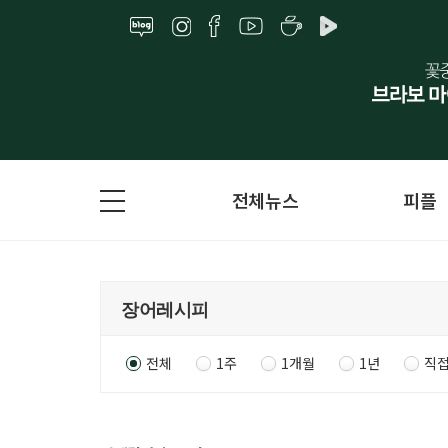
전체뉴스
피플
전체
1주
1개월
1년
직