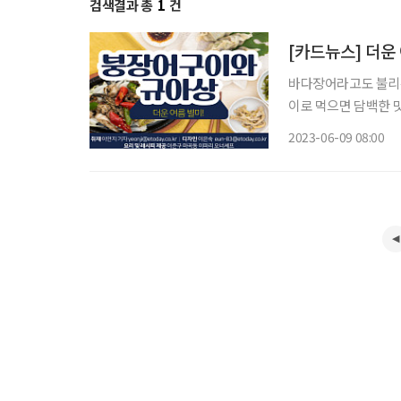
검색결과 총
1
건
[카드뉴스] 더운
바다장어라고도 불리는
이로 먹으면 담백한 
아상. 오이 속을 넣어
2023-06-09 08:00
위해 꼭 담쟁이 잎을