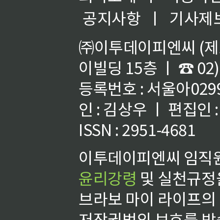
공지사항
ㅣ
기사제
㈜이투데이피엔씨 (제호
이빌딩 15층 ㅣ ☎ 02)
등록번호 : 서울아02992
인 : 김상우 ㅣ 편집인
ISSN : 2951-4681
이투데이피엔씨 임직원
윤리강령
및 실천규정을
브라보 마이 라이프의
저작권법의 보호를 받