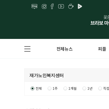
전체뉴스
피플
전체
1주
1개월
1년
직