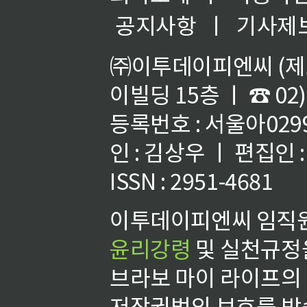
공지사항
ㅣ
기사제
㈜이투데이피엔씨 (제호
이빌딩 15층 ㅣ ☎ 02)
등록번호 : 서울아02992
인 : 김상우 ㅣ 편집인
ISSN : 2951-4681
이투데이피엔씨 임직원
윤리강령
및 실천규정을
브라보 마이 라이프의
저작권법의 보호를 받