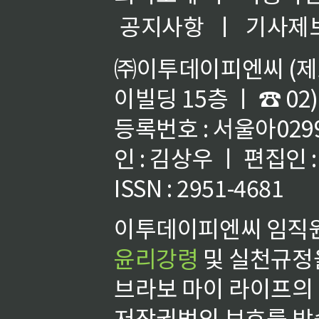
공지사항
ㅣ
기사제
㈜이투데이피엔씨 (제호
이빌딩 15층 ㅣ ☎ 02)
등록번호 : 서울아02992
인 : 김상우 ㅣ 편집인
ISSN : 2951-4681
이투데이피엔씨 임직원
윤리강령
및 실천규정을
브라보 마이 라이프의
저작권법의 보호를 받