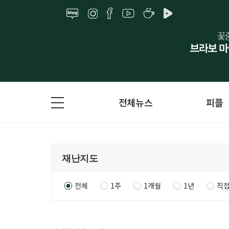
전체뉴스
피플
전체
1주
1개월
1년
직