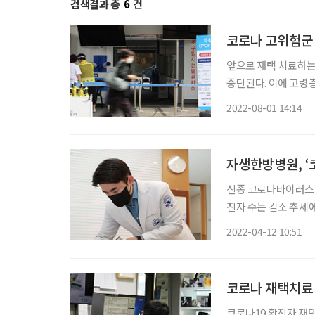
검색결과 총
6
건
코로나 고위험군 
앞으로 재택 치료하는
중단된다. 이에 고령층 
따르면 이달 1일부터
2022-08-01 14:14
자생한방병원, ‘
신종 코로나바이러스 
진자 수는 감소 추세
기준 재택치료자는 112
2022-04-12 10:51
도 각종 후유증이 계속되
코로나 재택치료 
코로나19 확진자 재