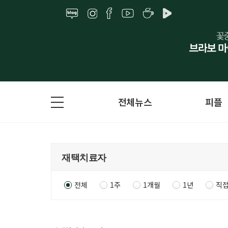
전체뉴스
피플
전체
1주
1개월
1년
직