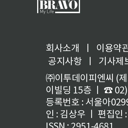
회사소개
ㅣ
이용약
공지사항
ㅣ
기사제
㈜이투데이피엔씨 (제호
이빌딩 15층 ㅣ ☎ 02)
등록번호 : 서울아02992
인 : 김상우 ㅣ 편집인
ISSN : 2951-4681