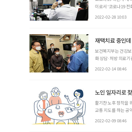
이로서 ‘코로나19 전화
19 전화상담 병·의원
2022-02-28 10:03
가 유선으로 이뤄지기
재택치료 중인데
보건복지부는 건강보험심
화 상담·처방 의료기관과
처방 의료기관은 재택
2022-02-14 08:46
처방이 가능한 동네 
노인 일자리로 찾
활기찬 노후 정착을 
교통 지도를 하는 공익활동
자리가 등장했다. 음식
2022-02-09 08:46
을 들여다보고, 그 속