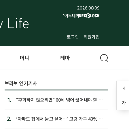
2026.08.09
로그인
회원가입
머니
테마
브라보 인기기사
가
1.
"후회하지 않으려면" 60세 넘어 끊어내야 할 사
가
람 1위
2.
‘아파도 집에서 늙고 싶어…’ 고령 가구 40% 노
후 주택이라 어...