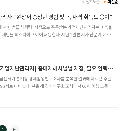
정확도순
최신순
리자 "현장서 중장년 경험 빛나, 자격 취득도 용이"
에 관한 법률 시행령’ 제정으로 주목받는 기업재난관리자는 예측불
 재난을 최소화하고 이에 대응한다. 지난 1월 본지가 전문가 20명
에서도 해당 분야의 발전을 밝게 점친 이들이 적지 않았다. 자료 수집
수립 등의 업무에 자신 있는 중장년이라면 체력에 구애받지
[시니어 직업백과 ②기업재난관리자] 중대재해처벌법 제정, 필요 인력으로 급부상
금센터가 통계청 경제활동인구조사를 분석한 결과에 따르면 주된
9.3세로 나타났다. 같은 해 경기연구원 조사에서 60세 이상 노동자
를 희망한다고 밝혔다. 즉, 중장년에겐 퇴직 후 20년 또는 그 이상
는 것이 관건이다. 이에 본지는 지난 1월 취·창업 분야
1