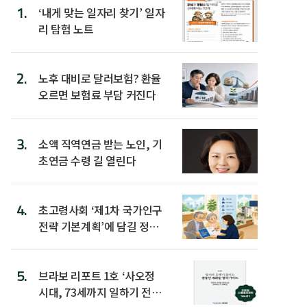
1.
‘내게 맞는 일자리 찾기’ 일자
리 탐험 노트
2.
노후 대비로 달러보험? 환율
오르면 보험료 부담 커진다
3.
소액 직역연금 받는 노인, 기
초연금 수령 길 열린다
4.
초고령사회 ‘제1차 국가인구
전략 기본계획’에 담길 정책
은
5.
브라보 리포트 1호 ‘사오정
시대, 73세까지 일하기 전략’