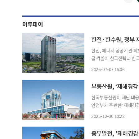
이투데이
한전·한수원, 정부 
한전, 에너지 공공기관 최초
급 싹쓸이 한국전력과 한국수력원자력이 정부가 주관하는 국가 재난관리평가에서 나란히 최
고 등급인 '우수기관'으로 
2026-07-07 16:06
한수원은 7일 행정안전부
부동산원, ‘재해경감
한국부동산원이 재난 대응 역량과
안전부가 주관한 ‘재해경
밝혔다. 이번 경진대회는 재해경감활동관리체계(BCMS·Business Continuity
2025-12-30 10:22
Management Syst
중부발전, '재해경감