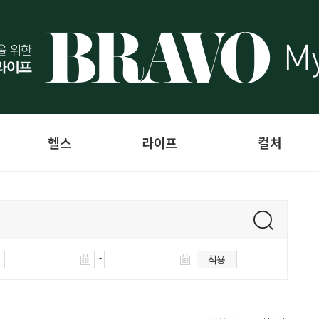
헬스
라이프
컬처
~
적용