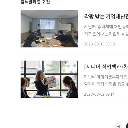
검색결과 총
2
건
각광 받는 기업재난관
지난해 ‘중대재해 처벌 등
허로 일어나는 기업의 각종
을 대상으로 한 취업 전망
2023-03-13 08:33
이나 데이터 활용, 계획 
지난해 미래에셋투자와연
일자리 퇴직 연령은 평균 4
들은 평균 71세까지 일하기
2023-03-02 09:14
을 책임질 제2의 직업을 찾