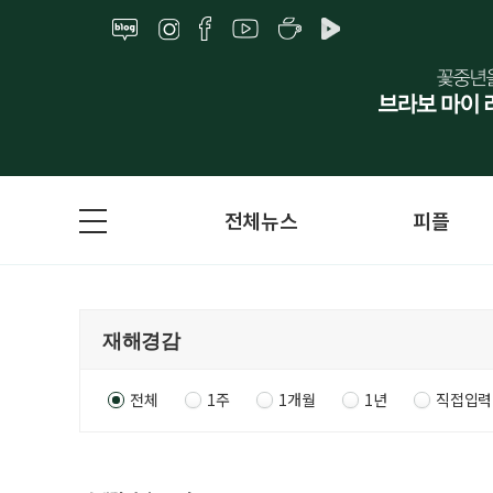
전체뉴스
피플
전체
1주
1개월
1년
직접입력