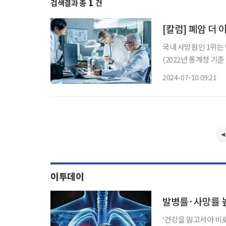
검색결과 총
1
건
[칼럼] 폐암 더 
국내 사망원인 1위는 
(2022년 통계청 기
세계 여러 나라에서 암
2024-07-10 09:21
8584명으로 전체 암 
이투데이
발병률·사망률 높
‘건강을 잃고서야 비