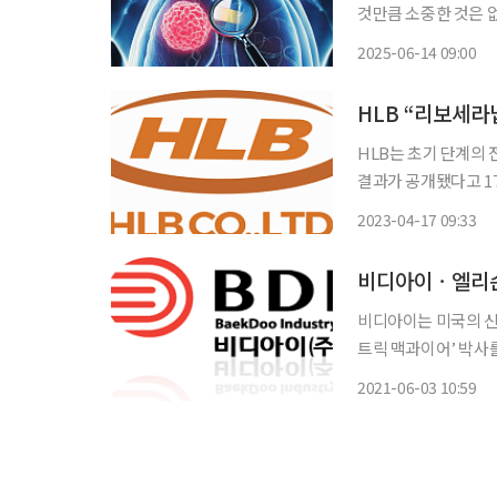
것만큼 소중한 것은 
쏙)’을 통해 일상생활에
2025-06-14 09:00
서 사망률이 가장 높은
HLB “리보세라
HLB는 초기 단계의
결과가 공개됐다고 17일 밝혔다. 이번 임상은 사전에 종양절
(CEA)과 항신생혈관
2023-04-17 09:33
(oligometasta
비디아이는 미국의 신
트릭 맥과이어’ 박사
개발 중인 3개의 파
2021-06-03 10:59