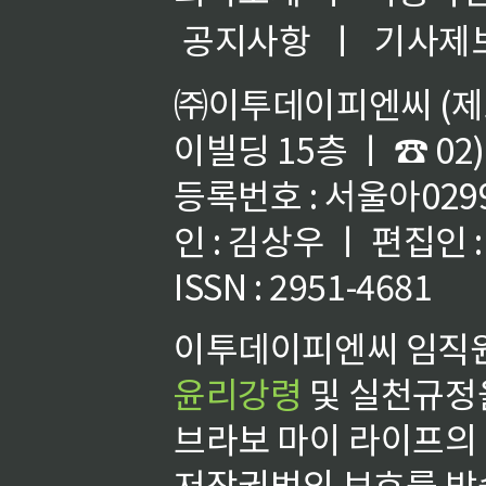
공지사항
ㅣ
기사제
㈜이투데이피엔씨 (제호
이빌딩 15층 ㅣ ☎ 02)
등록번호 : 서울아02992
인 : 김상우 ㅣ 편집인
ISSN : 2951-4681
이투데이피엔씨 임직원
윤리강령
및 실천규정을
브라보 마이 라이프의
저작권법의 보호를 받