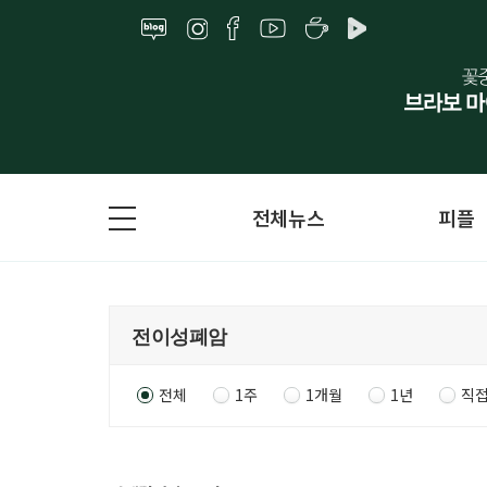
전체뉴스
피플
전체
1주
1개월
1년
직