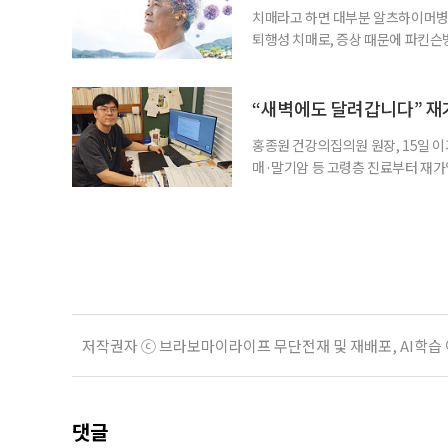
치매라고 하면 대부분 알츠하이머병을
퇴행성 치매로, 증상 때문에 파킨슨
질환으로 알려져 관심을 모았다. 7월
대 길병원 신경과 교수와 함께 풀어
야 한다. 루이소체는 알파시뉴클레인(
“새벽에도 달려갑니다” 재
홍종원 건강의집의원 원장, 15일 이
매·말기암 등 고령층 진료부터 재가
말씀드렸어요. 그런데 정말 새벽 3시
로는 조카 내외가 있었어요.” 나이가 
Place·AIP)’에 대한 관심이 커지
저작권자 ⓒ 브라보마이라이프 무단전재 및 재배포, AI학습
댓글