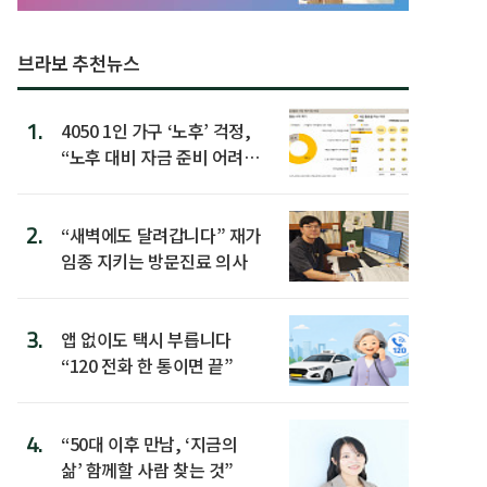
브라보 추천뉴스
1.
4050 1인 가구 ‘노후’ 걱정,
“노후 대비 자금 준비 어려
워”
2.
“새벽에도 달려갑니다” 재가
임종 지키는 방문진료 의사
3.
앱 없이도 택시 부릅니다
“120 전화 한 통이면 끝”
4.
“50대 이후 만남, ‘지금의
삶’ 함께할 사람 찾는 것”