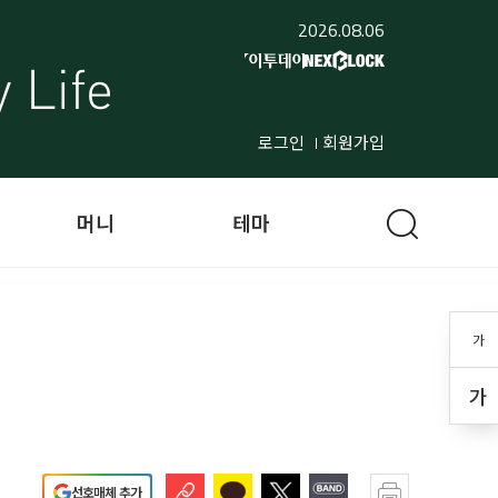
2026.08.06
로그인
회원가입
머니
테마
가
가
선호매체 추가