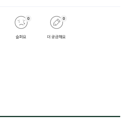
0
0
슬퍼요
더 궁금해요