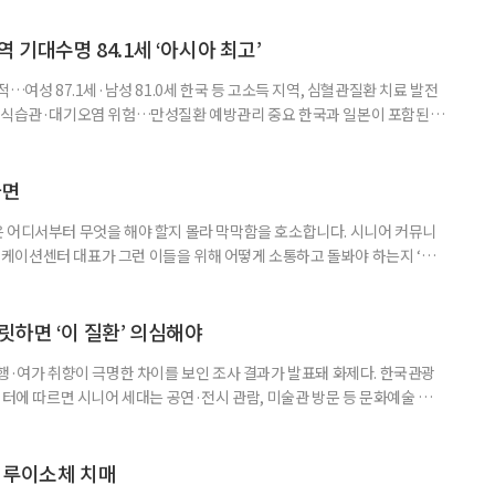
 기대수명 84.1세 ‘아시아 최고’
…여성 87.1세·남성 81.0세 한국 등 고소득 지역, 심혈관질환 치료 발전
한 식습관·대기오염 위험…만성질환 예방관리 중요 한국과 일본이 포함된 아
이 아시아 최고 수준을 기록했다는 분석 결과가 나왔다. 24일 고려대학교
동건 경희대 교수 공동 연구팀은 아시아 34개국의 지난 34년간 보건 지표를
 이번 연구에는 고려대와 경희대를 비롯해 연세대, 워싱턴대 보건계량평
다면
 어디서부터 무엇을 해야 할지 몰라 막막함을 호소합니다. 시니어 커뮤니
케이션센터 대표가 그런 이들을 위해 어떻게 소통하고 돌봐야 하는지 ‘치
니다. 자녀들이 어머니를 돌보기 위해 노력하는 모습을 보니 진정한 ‘가족의
키워내신 어머니가 얼마나 훌륭한 분인지 짐작도 되고요. 사실 우리 모두 아주
으로 인식했습니다. 대개 두 살 무렵이 되면 ‘거울 속의 나’를 알아보지요.
릿하면 ‘이 질환’ 의심해야
여행·여가 취향이 극명한 차이를 보인 조사 결과가 발표돼 화제다. 한국관광
이터에 따르면 시니어 세대는 공연·전시 관람, 미술관 방문 등 문화예술 공간
다. 반면 2030세대는 자연경관 공원이나 사찰 등 비교적 조용한 공간을
경향을 보였다. 이는 세대별로 여행을 통해 얻고자 하는 가치가 달라졌음을
 불확실성 속에 2030세대는 심리적 휴식과 복잡한 생각을 비워내는
 루이소체 치매