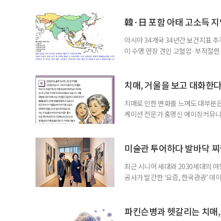
韓·日 포함 아태 고소득 지역
아시아 34개국 34년간 보건지표 추적
이 수명 연장 견인 고혈압·부적절
시아·태평양 고소득 지역의 기대수명
에 따르면 강지승 고려대 교수와 연
분석한 장기 추적 결과를 발표했다.
치매, 거울을 보고 대화한
치매로 인한 변화를 느껴도 대부분은
케이션 전문가 홍명신 에이징커뮤니
매 케어’에 관한 궁금증을 풀어드립
힘’이 느껴집니다. 그런 자녀들을 
어릴 때는 거울 속 모습을 다른 사람
미술관 투어하다 발바닥 찌
최근 시니어 세대와 2030세대의 
공사가 발간한 ‘요즘, 한국관광’ 데
을 찾는 비중이 증가한 것으로 나타났
찾아 휴식과 내면 회복에 집중하는 
보여준다. 일각에선 취업난과 경제적
파킨슨병과 헷갈리는 치매,