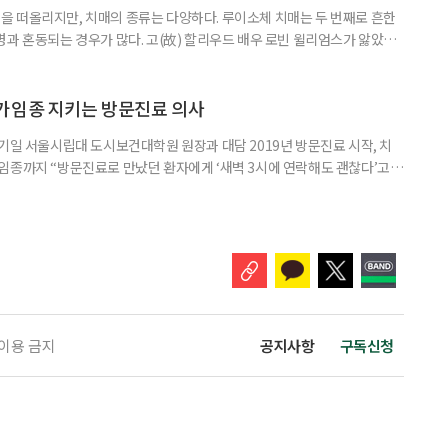
 떠올리지만, 치매의 종류는 다양하다. 루이소체 치매는 두 번째로 흔한
병과 혼동되는 경우가 많다. 고(故) 할리우드 배우 로빈 윌리엄스가 앓았던
 22일 ‘세계 뇌의 날’을 맞아 루이소체 치매에 관한 궁금증을 박기형 가천
봤다. 루이소체 치매를 이해하기 위해서는 먼저 ‘루이소체’가 무엇인지 알아
Alpha-synuclein)이라는 단백질이 비정상적으로 응집해 만
가임종 지키는 방문진료 의사
기일 서울시립대 도시보건대학원 원장과 대담 2019년 방문진료 시작, 치
임종까지 “방문진료로 만났던 환자에게 ‘새벽 3시에 연락해도 괜찮다’고
 무렵 연락을 주셨고, 찾아갔을 때는 이미 숨을 거두신 뒤였습니다. 보호자
들어도 자신이 살던 곳에서 계속 살아가는 ‘에이징 인 플레이스(Aging in
고 있다. AIP를 실현하기 위해서는 의료와 돌봄, 주거 등
 이용 금지
공지사항
구독신청