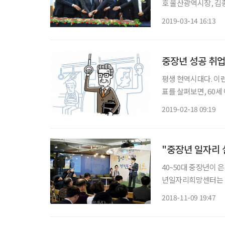
호 울산광역시장, 김
80여 명이 참석한 가
2019-03-14 16:13
남구 삼산동 근로자
40세 이상
중장년 성공 취업
평생 현역시대다. 이런
표를 살펴보면, 60세 
의 ‘일자리 찾기’가 
2019-02-18 09:19
때문이다. 그렇다면 
"중장년 일자리 
40~50대 중장년이
년일자리희망센터는 1
전직 토크 콘서트’를 
2018-11-09 19:47
고용정보원 김중진 연