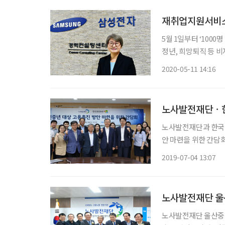
재취업지원서비스
5월 1일부터 ‘100
정년, 희망퇴직 등 
재취업지원서비스를 제
2020-05-11 14:16
개의 기업이 대상이다
노사발전재단ㆍ한
노사발전재단과 한국고
안 마련을 위한 간담회’를 개최했다. 이날 간담회는 
지원서비스를 담당하
2019-07-04 13:07
이 일자리 알선 시스템
기관
노사발전재단 울
노사발전재단 울산중장