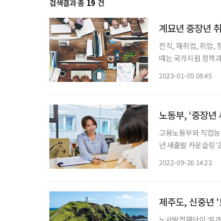
검색결과 총
19
건
계묘년 중장년 취
전직, 재취업, 취업,
때는 국가지원 정책과
다. 특히 현직에 있을
2023-01-05 08:45
균 은퇴 나이는 49세,
노동부, ‘중장년
고용노동부와 직업능력심
년 새출발 카운슬링’
발할 수 있도록 지원하는 사업이다. 전문 컨설팅 기관을 
2022-09-26 14:23
경력진단, 재취업 업종
제주도, 신중년 
노사발전재단이 ‘트래