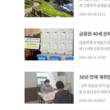
과 고령자의 관광을 
는 계획이다. 노사발
2022-04-20 13:11
와 ‘제주 무장애관광 
금융권 40세 은
금융권 종사자들의 은
에 나서며 은퇴자 연
있는 실정이다. 이에 
2021-06-11 17:09
30년 만에 재취
“근무 첫날은 쥐가 날
몸 이곳저곳이 아프다
면 앞으로 난 아무것도
2020-08-19 09:57
고 진즉 일을 했으면