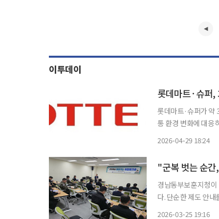
이투데이
롯데마트·슈퍼, 
롯데마트·슈퍼가 약 
통 환경 변화에 대응하기 위한 체
트·롯데슈퍼는 이날 사내 
2026-04-29 18:24
직급 기준 근속 8년 
"군복 벗는 순간
경남동부보훈지청이 전
다. 단순한 제도 안내
세웠다. 경남동부보훈지청 제대군인지원센터는 25일 진해 해군일자리도움센터에서 중·장
2026-03-25 19:16