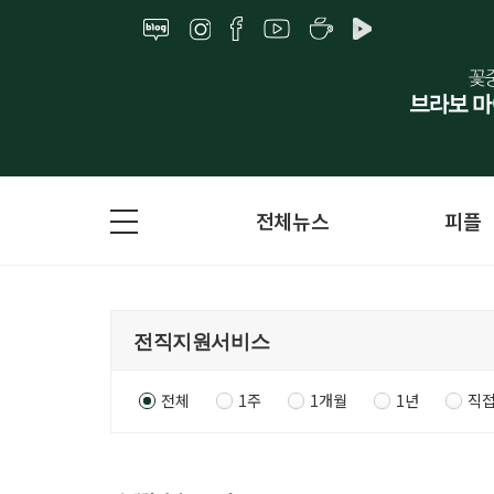
전체뉴스
피플
전체
1주
1개월
1년
직