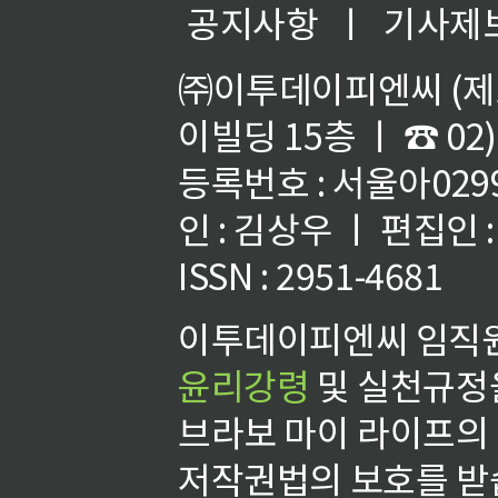
공지사항
ㅣ
기사제
㈜이투데이피엔씨 (제호
이빌딩 15층 ㅣ ☎ 02)
등록번호 : 서울아02992
인 : 김상우 ㅣ 편집인
ISSN : 2951-4681
이투데이피엔씨 임직원
윤리강령
및 실천규정을
브라보 마이 라이프의
저작권법의 보호를 받