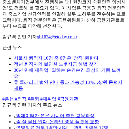
중소벤처기업부에서 진행하는 ‘1:1 현장코칭 숙련인력 양성사
업’도 검토해 볼 필요가 있다. 이 사업은 금융권 퇴직 전문인력
과 중소기업 신규인력을 연결해 실무 노하우를 전수하는 프로
그램이다. 퇴직 전문인력은 금융위원회가 산하 금융기관들로
부터 수요를 파악해 선정한다.
김규백 인턴 기자
qb1624@etoday.co.kr
관련 뉴스
서울시 퇴직자 10명 중 6명은 '창직' 원한다
정년 퇴직자의 불안한 노후자금 해법 찾기
30년 만에 재취업 "일하는 순간순간 최상의 기쁨 느껴
요”
美 클래리티 법안 연내 통과 가능성 13%…상원 문턱서
제동
#은행
#퇴직
#은퇴
#재취업
#금융기관
김규백 인턴 기자의 주요 뉴스
⌞
빅데이터가 뽑은 시니어 추천 교육과정
⌞
줄 설 필요 없다, 온라인 명품 플랫폼 호황
⌞
연명의료 거부 1백만 시대… 관리 인력은 17명