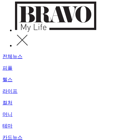
전체뉴스
피플
헬스
라이프
컬처
머니
테마
카드뉴스