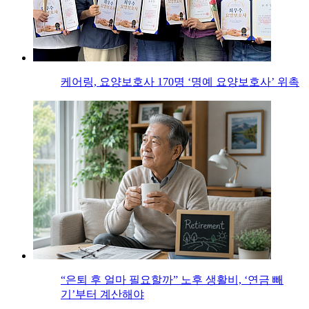
케어링, 요양보호사 170명 ‘명예 요양보호사’ 위촉
“은퇴 후 얼마 필요할까” 노후 생활비, ‘연금 빼
기’부터 계산해야