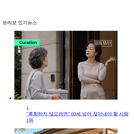
브라보 인기뉴스
1.
"후회하지 않으려면" 60세 넘어 끊어내야 할 사람
1위