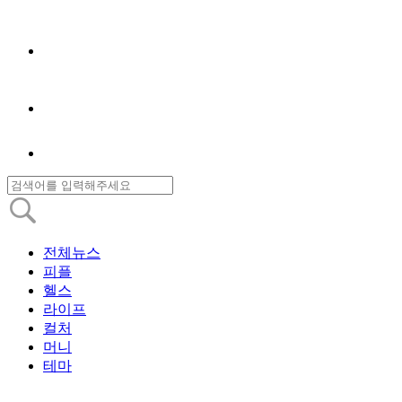
전체뉴스
피플
헬스
라이프
컬처
머니
테마