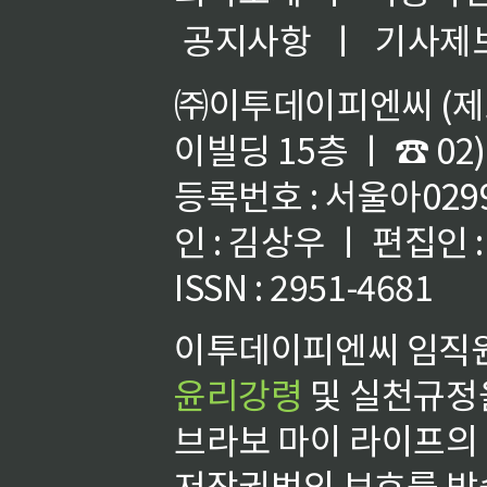
공지사항
ㅣ
기사제
㈜이투데이피엔씨 (제호
이빌딩 15층 ㅣ ☎ 02)
등록번호 : 서울아02992
인 : 김상우 ㅣ 편집인
ISSN : 2951-4681
이투데이피엔씨 임직원
윤리강령
및 실천규정을
브라보 마이 라이프의
저작권법의 보호를 받