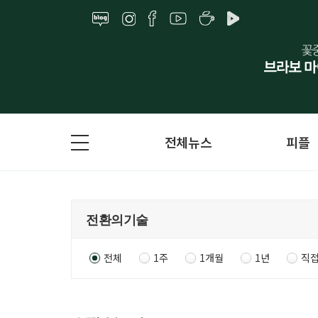
전체뉴스
피플
전체
1주
1개월
1년
직