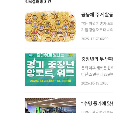
검색결과 총
3
건
공동체 주거 활동
“아~ 이렇게 혼자 오
기업 경영자로 대박의
을 확장하고 성장의 기
2025-12-28 06:00
었다. 그러던 어느 
중장년의 두 번째
은퇴 이후 새로운 삶의
이달 23일부터 28일까
중장년의 일·사회공헌·
2025-10-19 10:06
르’는 경기도가 추진
“수명 증가에 맞
비영리 사단법인 루트