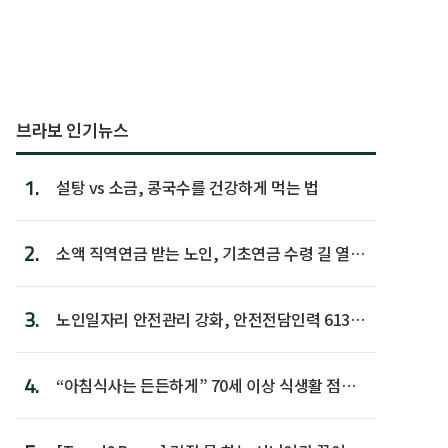
브라보 인기뉴스
1.
설탕 vs 소금, 콩국수를 건강하게 먹는 법
2.
소액 직역연금 받는 노인, 기초연금 수령 길 열린
다
3.
노인일자리 안전관리 강화, 안전전담인력 613명
첫 배치
4.
“아침식사는 든든하게” 70세 이상 식생활 점수
가장 높아