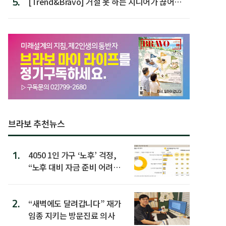
5.
[Trend&Bravo] 거절 못 하는 시니어가 끊어야
할 행동 5
브라보 추천뉴스
1.
4050 1인 가구 ‘노후’ 걱정,
“노후 대비 자금 준비 어려
워”
2.
“새벽에도 달려갑니다” 재가
임종 지키는 방문진료 의사