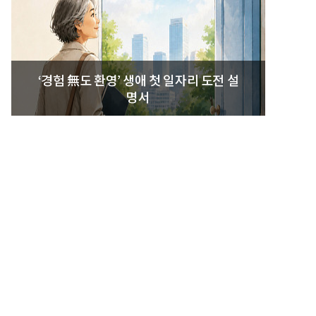
‘경험 無도 환영’ 생애 첫 일자리 도전 설
명서