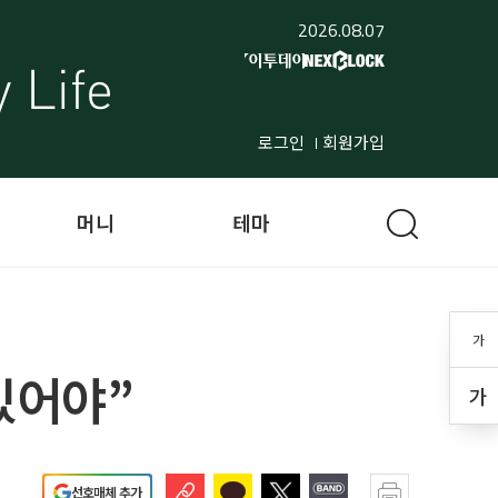
2026.08.07
로그인
회원가입
머니
테마
가
있어야”
가
선호매체 추가