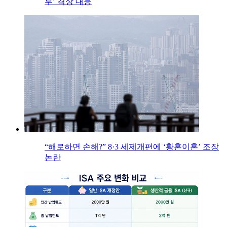
부’ 격상 대응
“해로하면 손해?” 8·3 세제개편에 ‘황혼이혼’ 조장
논란