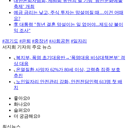
대한은퇴자협회, 제80회 유엔의 날 기념 ‘광진문화예술
축제’ 개최
예금 금리는 낮고, 주식 투자는 망설여질 때…이건 어때
요?
李 대통령 "청년 결혼 망설이는 일 없어야...제도상 불이
익 조사"
#경기도
#은퇴
#중장년
#사회공헌
#일자리
서지희 기자의 주요 뉴스
⌞
복지부, 폭염 초기대응반→‘폭염대응 비상대책본부’ 격
상 대응
⌞
온열질환 사망자 62%가 80세 이상, 고령층 집중 보호
추진
⌞
노인일자리 안전관리 강화, 안전전담인력 613명 첫 배
치
좋아요
0
화나요
0
슬퍼요
0
더 궁금해요
0
최신뉴스