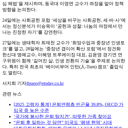
심 해법’을 제시하며, 동국대 이영면 교수가 좌장을 맡아 정책
방향을 논의한다.
24일에는 사회공헌 포럼 ‘세상을 바꾸는 사회공헌, 세·바·사’에
서는 정신분석가 이승욱이 ‘공헌과 성찰: 나눔의 여정에서 만
나는 진정한 자기’를 강연한다.
27일에는 생태학자 최재천 교수가 ‘희망수업과 중장년 인생토
크’를 열고, 28일에는 ‘중장년 갭이어 확산 포럼’에서 정건화
한신대 명예교수, 이혜영 트루에이징 대표, 김윤영 경기연 연
구위원이 함께 ‘길어진 삶, 인생 전환의 기술’을 주제로 논의한
다. 특히 전국 최초의 ‘베이비부머 인턴(人-Turn) 캠프’ 졸업식
도 열린다.
서지희 기자
jhsseo@etoday.co.kr
관련 뉴스
[2025 고령자 통계] 은퇴연령층 빈곤율 39.8%, OECD 가
입국 중 높은 수준
‘국가에 봉사한 은퇴 탐지견’, 따뜻한 가족 찾아요
“은퇴 후 일하는 것 당연” 미국도 ‘평생 현역’ 시대