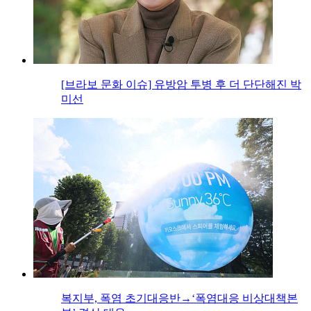
[브라보 문화 이슈] 유방암 투병 후 더 단단해진 박
미선
복지부, 폭염 초기대응반→‘폭염대응 비상대책본