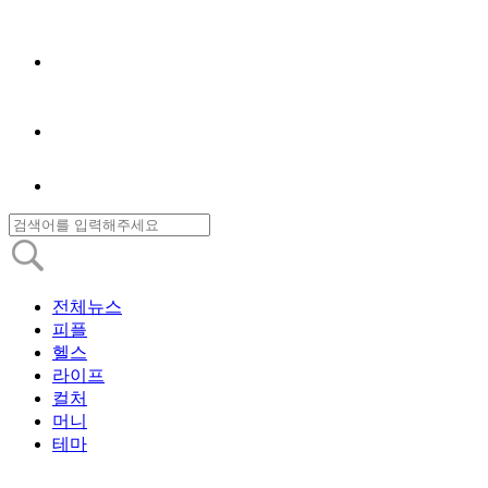
전체뉴스
피플
헬스
라이프
컬처
머니
테마