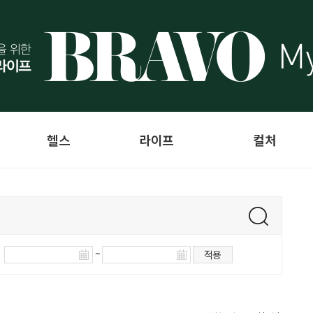
헬스
라이프
컬처
~
적용