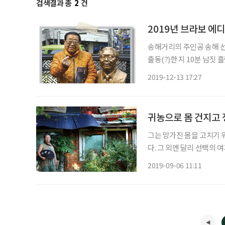
검색결과 총
2
건
2019년 브라보 에
송해거리의 주인공 송해 선
출동(?)한 지 10분 남짓
마 인터뷰를 진행했습니다. 이게 바
2019-12-13 17:27
여름에 찾은 대구, 그곳엔
귀농으로 몸 건지고 
그는 망가진 몸을 고치기 
다. 그 외엔 달리 선택의 
호박잎처럼 시들어가던 그
2019-09-06 11:11
이 아름답고 기묘한 지구