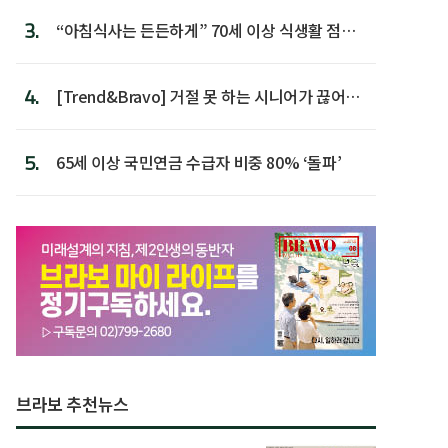
3.
“아침식사는 든든하게” 70세 이상 식생활 점수
가장 높아
4.
[Trend&Bravo] 거절 못 하는 시니어가 끊어야
할 행동 5
5.
65세 이상 국민연금 수급자 비중 80% ‘돌파’
브라보 추천뉴스