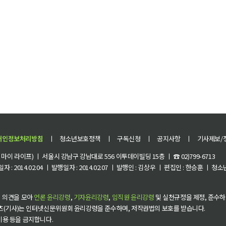
개인정보처리방침
ㅣ
청소년보호정책
ㅣ
구독신청
ㅣ
공지사항
ㅣ
기사제보/
이 라이프) ㅣ 서울시 강남구 강남대로 556 이투데이빌딩 15층 ㅣ ☎ 02)799-6713
 : 2014.02.04 ㅣ 발행일자 : 2014.02.07 ㅣ 발행인 : 김상우 ㅣ 편집인 : 한승훈 ㅣ
 의견을 모아
언론 윤리강령
,
기자윤리강령
,
임직원 윤리강령
및 실천규정을 제정, 준수하
츠(기사)는 인터넷신문위원회 윤리강령을 준수하며, 저작권법의 보호를 받습니다.
 이용 등을 금지합니다.