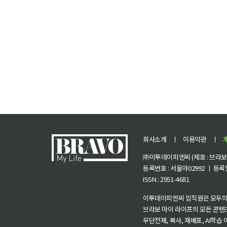
회사소개
ㅣ
이용약관
ㅣ
㈜이투데이피엔씨 (제호 : 브라보 마
등록번호 : 서울아02992 ㅣ 등록일자
ISSN : 2951-4681
이투데이피엔씨 임직원은 모두의
브라보 마이 라이프의 모든 콘텐
무단전재, 복사, 재배포, AI학습