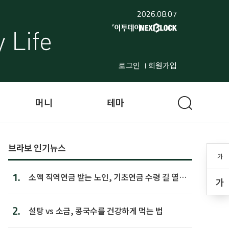
2026.08.07
로그인
회원가입
머니
테마
브라보 인기뉴스
가
1.
소액 직역연금 받는 노인, 기초연금 수령 길 열린
가
다
2.
설탕 vs 소금, 콩국수를 건강하게 먹는 법