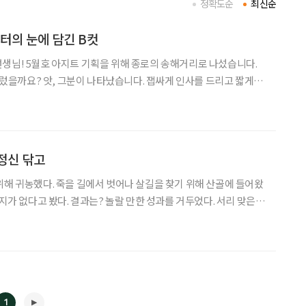
정확도순
최신순
디터의 눈에 담긴 B컷
생님! 5월호 아지트 기획을 위해 종로의 송해거리로 나섰습니다.
 흘렀을까요? 앗, 그분이 나타났습니다. 잽싸게 인사를 드리고 짧게나
로 현장 취재의 묘미가 아닐까요? 따뜻한 대구의 기억 초
 이규리 시인이 있었습니다. 때 이른 더위에
정신 닦고
위해 귀농했다. 죽을 길에서 벗어나 살길을 찾기 위해 산골에 들어왔
여지가 없다고 봤다. 결과는? 놀랄 만한 성과를 거두었다. 서리 맞은
의 구슬픈 신체가 완연히 회생했으니. 산골에 들어오지 않았다면
별과 이미 작별했을 거란다. 현명한 귀농이었다는
1