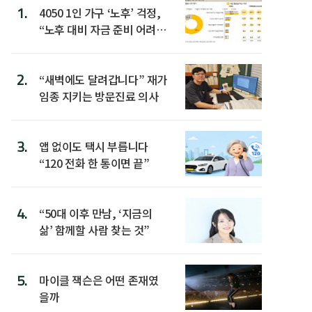
1.
4050 1인 가구 ‘노후’ 걱정,
“노후 대비 자금 준비 어려
워”
2.
“새벽에도 달려갑니다” 재가
임종 지키는 방문진료 의사
3.
앱 없이도 택시 부릅니다
“120 전화 한 통이면 끝”
4.
“50대 이후 만남, ‘지금의
삶’ 함께할 사람 찾는 것”
5.
마이클 잭슨은 어떤 존재였
을까