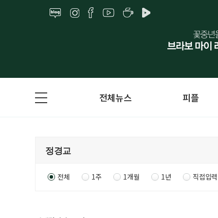
전체뉴스
피플
전체
1주
1개월
1년
직접입력