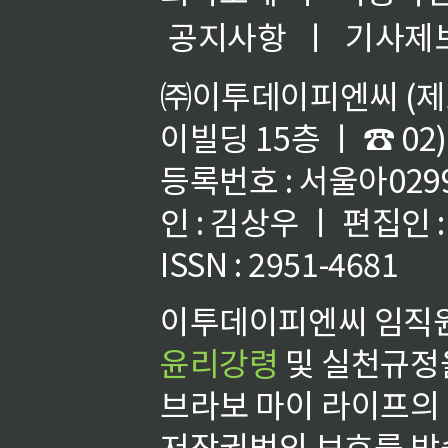
공지사항
ㅣ
기사제
㈜이투데이피엔씨 (제호
이빌딩 15층 ㅣ ☎ 02)
등록번호 : 서울아02992
인 : 김상우 ㅣ 편집인
ISSN : 2951-4681
이투데이피엔씨 임직원
윤리강령
및 실천규정을
브라보 마이 라이프의
저작권법의 보호를 받