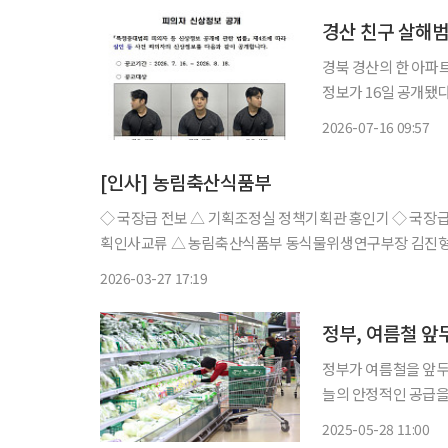
경산 친구 살해범
경북 경산의 한 아파트
정보가 16일 공개됐다. 경북경찰청은 이날 홈페이지에 정 씨의 이름과 나이, 얼굴 사
시했다. 앞서 경찰은
2026-07-16 09:57
피해가 중대하고 범행
[인사] 농림축산식품부
◇ 국장급 전보 △ 기획조정실 정책기획관 홍인기 ◇ 국장급 전입 △ 농림축산검역본부 인천공항지역본부장 최명철 ◇ 국장급 계
획인사교류 △ 농림축산식품부 동식물위생연구부장 김진형 △ 
전보 △ 정책기획관실 기획재정담당관 정재환 △ 농촌정책
2026-03-27 17:19
정부, 여름철 앞
정부가 여름철을 앞두고
늘의 안정적인 공급을 위해 선제 수급
봄 작형 생산 및 출하
2025-05-28 11:00