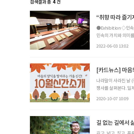
검색결과 총
4
건
“취향 따라 즐기
●Exhibition ◇민속이란 삶이다 일정 7월 5일까지 장소 국립민속박물관 국립민속박물관은
민속의 가치와 의미를 
는 민속과 관련된 유
2022-06-03 13:02
[카드뉴스] 마음
나라말이 사라진 날 
쟁사를 살펴본다. 일
조선어학회의 활동을 조명한다. 내 손 안의 작은 미술관 (김인철
2020-10-07 10:09
연 화가
길 없는 길에서 
깊고, 넓고, 짙고, 