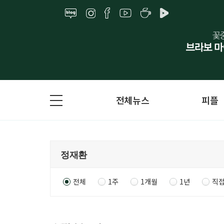
전체뉴스
피플
전체
1주
1개월
1년
직