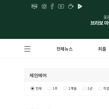
전체뉴스
피플
전체
1주
1개월
1년
직