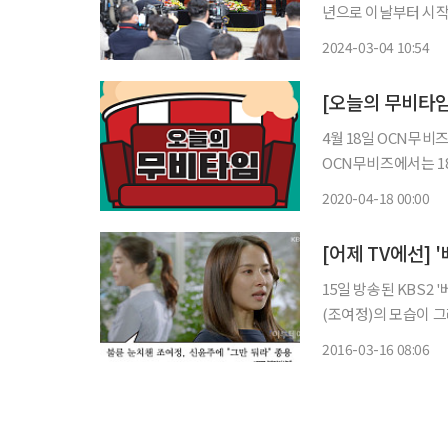
년으로 이날부터 시작된다. 신 대법관은 이날 대법원에서 열린 취임식에서
작가 샬럿 브론테를 
2024-03-04 10:54
소설을 쓸 수밖에 없
4월 18일 OCN무비
OCN무비즈에서는 18일
5시 '웰컴 투 동막골'
2020-04-18 00:00
'어벤져스', 오후 7시
15일 방송된 KBS2
(조여정)의 모습이 그
은주는 "읽다 보니 
2016-03-16 08:06
미소를 지었다. 소설