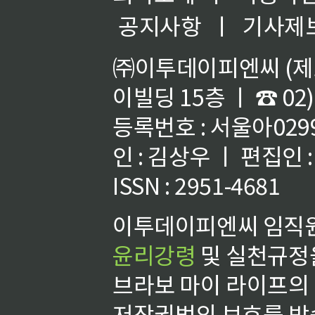
공지사항
ㅣ
기사제
㈜이투데이피엔씨 (제호
이빌딩 15층 ㅣ ☎ 02)
등록번호 : 서울아02992
인 : 김상우 ㅣ 편집인
ISSN : 2951-4681
이투데이피엔씨 임직원
윤리강령
및 실천규정을
브라보 마이 라이프의
저작권법의 보호를 받