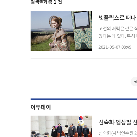
검색결과 총
1
건
넷플릭스로 떠나
고전의 매력은 같은 
있다는 데 있다. 특
동감 넘치는 화면으로
2021-05-07 08:49
로 재탄생한 세기의 
이투데이
신숙희‧엄상필 
신숙희(사법연수원 25