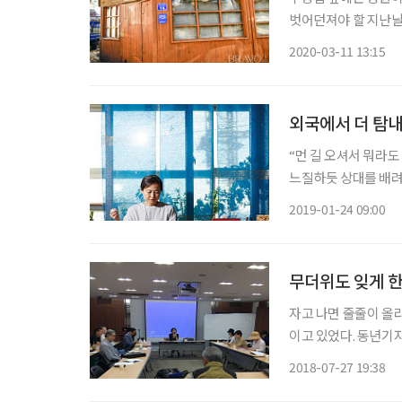
벗어던져야 할 지난날
는 낡은 의자가 몇 개
2020-03-11 13:15
낭만을 말하기에는 현
외국에서 더 탐
“먼 길 오셔서 뭐라도
느질하듯 상대를 배려
조각보를 구입해 소장
2019-01-24 09:00
지 왔다고 소박하게 
무더위도 잊게 한
자고 나면 줄줄이 올
이고 있었다. 동년기자
조건 해보자는 결단으
2018-07-27 19:38
본 글쓰기가 능수능란