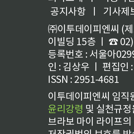
공지사항
ㅣ
기사제
㈜이투데이피엔씨 (제호
이빌딩 15층 ㅣ ☎ 02)
등록번호 : 서울아02992
인 : 김상우 ㅣ 편집인
ISSN : 2951-4681
이투데이피엔씨 임직원
윤리강령
및 실천규정을
브라보 마이 라이프의
저작권법의 보호를 받