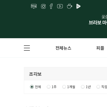
전체뉴스
피플
전체
1주
1개월
1년
직