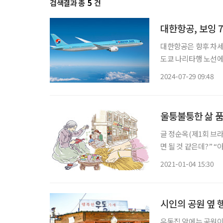
검색결과 총
5
건
대한항공, 보잉 7
대한항공은 향후 차세대
도쿄 나리타행 노선에 
집약돼 있는, 현존하는
2024-07-29 09:48
이 적은 친환경 항공
울퉁불퉁한 삶 
글 정순옥(제1회 브라보 ‘인생 
면 될 것 같은데?” “
의 쇼핑 봉투는 제 몫
2021-01-04 15:30
잡다한 물건들이 담아
시인의 공원 옆 
우동집 앞에는 공원이