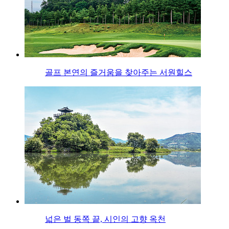
골프 본연의 즐거움을 찾아주는 서원힐스
넓은 벌 동쪽 끝, 시인의 고향 옥천