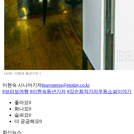
(사진= 이현숙 동년기자 )
이현숙 시니어기자
bravopress@etoday.co.kr
#브라보여행
#이현숙동년기자
#강순희작가의우동소설이야기
좋아요
0
화나요
0
슬퍼요
0
더 궁금해요
0
최신뉴스