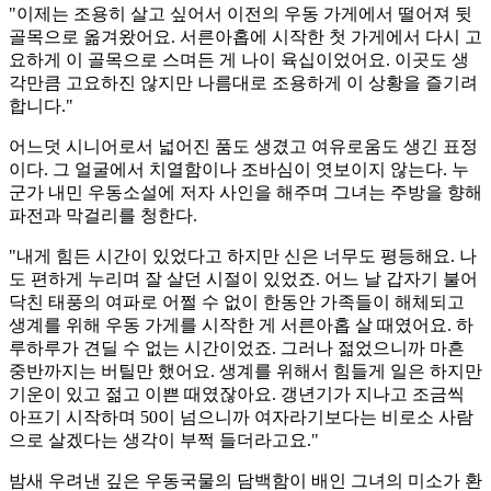
"이제는 조용히 살고 싶어서 이전의 우동 가게에서 떨어져 뒷
골목으로 옮겨왔어요. 서른아홉에 시작한 첫 가게에서 다시 고
요하게 이 골목으로 스며든 게 나이 육십이었어요. 이곳도 생
각만큼 고요하진 않지만 나름대로 조용하게 이 상황을 즐기려
합니다."
어느덧 시니어로서 넓어진 품도 생겼고 여유로움도 생긴 표정
이다. 그 얼굴에서 치열함이나 조바심이 엿보이지 않는다. 누
군가 내민 우동소설에 저자 사인을 해주며 그녀는 주방을 향해
파전과 막걸리를 청한다.
"내게 힘든 시간이 있었다고 하지만 신은 너무도 평등해요. 나
도 편하게 누리며 잘 살던 시절이 있었죠. 어느 날 갑자기 불어
닥친 태풍의 여파로 어쩔 수 없이 한동안 가족들이 해체되고
생계를 위해 우동 가게를 시작한 게 서른아홉 살 때였어요. 하
루하루가 견딜 수 없는 시간이었죠. 그러나 젊었으니까 마흔
중반까지는 버틸만 했어요. 생계를 위해서 힘들게 일은 하지만
기운이 있고 젊고 이쁜 때였잖아요. 갱년기가 지나고 조금씩
아프기 시작하며 50이 넘으니까 여자라기보다는 비로소 사람
으로 살겠다는 생각이 부쩍 들더라고요."
밤새 우려낸 깊은 우동국물의 담백함이 배인 그녀의 미소가 환