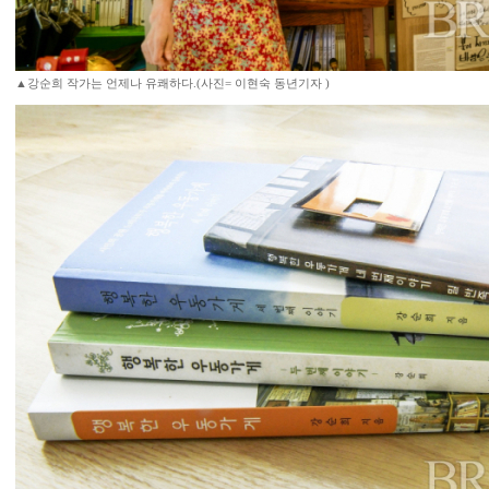
▲강순희 작가는 언제나 유쾌하다.(사진= 이현숙 동년기자 )