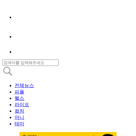
전체뉴스
피플
헬스
라이프
컬처
머니
테마