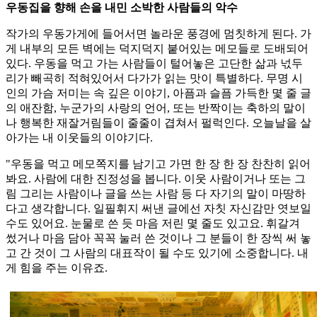
우동집을 향해 손을 내민 소박한 사람들의 악수
작가의 우동가게에 들어서면 놀라운 풍경에 멈칫하게 된다. 가
게 내부의 모든 벽에는 덕지덕지 붙어있는 메모들로 도배되어
있다. 우동을 먹고 가는 사람들이 털어놓은 고단한 삶과 넋두
리가 빼곡히 적혀있어서 다가가 읽는 맛이 특별하다. 무명 시
인의 가슴 저미는 속 깊은 이야기, 아픔과 슬픔 가득한 몇 줄 글
의 애잔함, 누군가의 사랑의 언어, 또는 반짝이는 축하의 말이
나 행복한 재잘거림들이 줄줄이 겹쳐서 펄럭인다. 오늘날을 살
아가는 내 이웃들의 이야기다.
"우동을 먹고 메모쪽지를 남기고 가면 한 장 한 장 찬찬히 읽어
봐요. 사람에 대한 진정성을 봅니다. 이웃 사람이거나 또는 그
림 그리는 사람이나 글을 쓰는 사람 등 다 자기의 말이 마땅하
다고 생각합니다. 일필휘지 써낸 글에선 자칫 자신감만 엿보일
수도 있어요. 눈물로 쓴 듯 마음 저린 몇 줄도 있고요. 휘갈겨
썼거나 마음 담아 꼭꼭 눌러 쓴 것이나 그 분들이 한 장씩 써 놓
고 간 것이 그 사람의 대표작이 될 수도 있기에 소중합니다. 내
게 힘을 주는 이유죠.