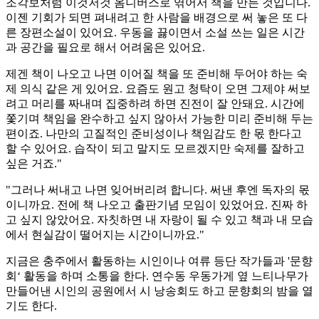
조각보처럼 이것저것 옴니버스로 엮어서 책을 만든 것입니다.
이젠 기회가 되면 펴내려고 한 사람을 배경으로 써 놓은 또 다
른 장편소설이 있어요. 우동을 끓이면서 소설 쓰는 일은 시간
과 공간을 필요로 해서 어려움은 있어요.
제겐 책이 나오고 나면 이어질 책을 또 준비해 두어야 하는 숙
제 의식 같은 게 있어요. 요즘도 원고 청탁이 오면 그제야 써보
려고 머리를 짜내며 집중하려 하면 진전이 잘 안돼요. 시간에
쫓기며 책임을 완수하고 싶지 않아서 가능한 미리 준비해 두는
편이죠. 나만의 고질적인 준비성이나 책임감도 한 몫 한다고
할 수 있어요. 습작이 되고 말지도 모르겠지만 숙제를 잘하고
싶은 거죠."
"그러나 써내고 나면 잊어버리려 합니다. 써낸 후엔 독자의 몫
이니까요. 전에 책 나오고 출판기념 모임이 있었어요. 진짜 하
고 싶지 않았어요. 자칫하면 내 자랑이 될 수 있고 책과 내 모습
에서 현실감이 떨어지는 시간이니까요."
지금은 충주에서 활동하는 시인이나 여류 등단 작가들과 '문향
회‘ 활동을 하며 소통을 한다. 연수동 우동가게 옆 느티나무가
만들어낸 시인의 공원에서 시 낭송회도 하고 문향회의 밤을 열
기도 한다.