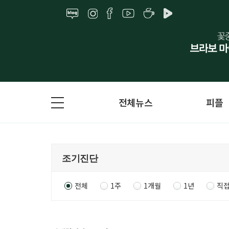
전체뉴스
피플
전체
1주
1개월
1년
직