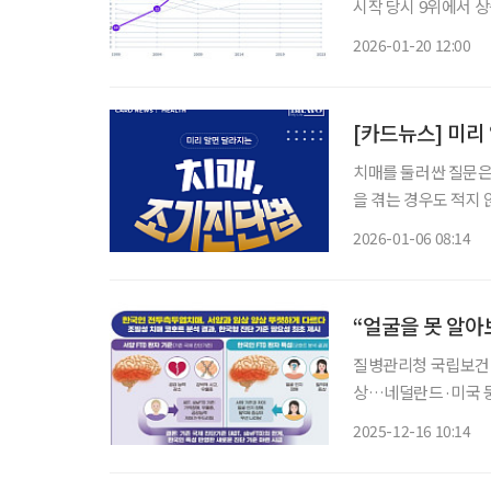
시작 당시 9위에서 상승…폐암 1위→2위
로 올라섰다. 인구 고령화 영향으로
2026-01-20 12:00
암등록본부가 발표한 '
[카드뉴스] 미리
치매를 둘러싼 질문은 
을 겪는 경우도 적지
아닌, 누구나 대비해야
2026-01-06 08:14
는 이미 100만 명에
“얼굴을 못 알아
질병관리청 국립보건연
상…네덜란드·미국 둥 해외 기준만
가진 치매와 관련해 
2025-12-16 10:14
유형에서 한국인과 서