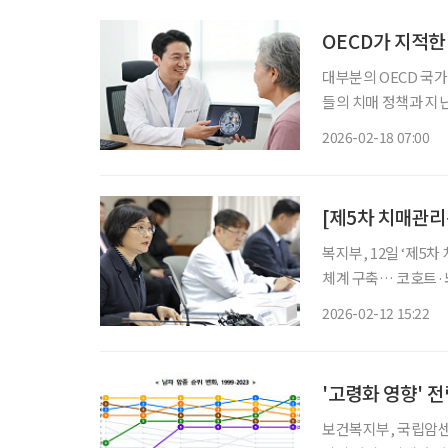
OECD가 지적한 
대부분의 OECD 국가
들의 치매 정책과 지난 1
‘OECD 국가들의 치매 대응
2026-02-18 07:00
countries, 이하 보
[제5차 치매관리
복지부, 12일 ‘제5차
체계 구축… 코호트·뇌
용구 급여 확대… 치매 대응 ‘디지털 전환’” 
2026-02-12 15:22
연구·돌봄 디지털 전환
'고령화 영향' 
보건복지부, 국립암센터