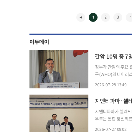
1
2
3
4
이투데이
간암 10명 중 
정부가 간암의 주요 원
구(WHO)의 바이러스간염
간학회는 28일 서울 
2026-07-28 13:49
◀
지엔티파마가 셀레믹스
우르는 통합 정밀의료 플랫폼 개발에 나선다
진단을 위한 RNA 
2026-07-27 09:02