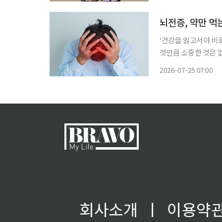
뇌전증, 약만 먹
‘건강을 잃고서야 비
것만큼 소중한 것은 
쏙)’을 통해 일상생활에
2026-07-25 07:00
신경 세포의 과흥분으
회사소개
ㅣ
이용약