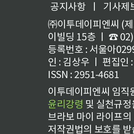
공지사항
ㅣ
기사제
㈜이투데이피엔씨 (제호
이빌딩 15층 ㅣ ☎ 02)
등록번호 : 서울아02992
인 : 김상우 ㅣ 편집인
ISSN : 2951-4681
이투데이피엔씨 임직원
윤리강령
및 실천규정을
브라보 마이 라이프의
저작권법의 보호를 받