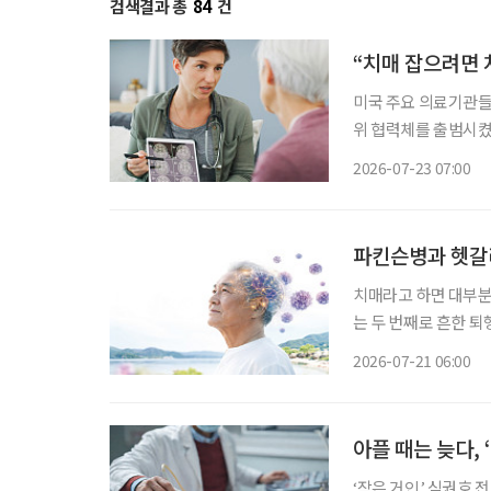
검색결과 총
84
건
“치매 잡으려면 
미국 주요 의료기관들
위 협력체를 출범시켰
등장하면서, 치료제 특
2026-07-23 07:00
료기관들은 지난 21일(
파킨슨병과 헷갈
치매라고 하면 대부분
는 두 번째로 흔한 퇴
우드 배우 로빈 윌리엄
2026-07-21 06:00
날’을 맞아 루이소체
아플 때는 늦다, 
‘작은 거인’ 심권호 