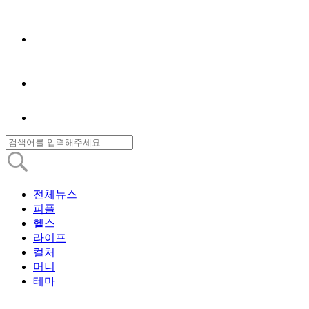
전체뉴스
피플
헬스
라이프
컬처
머니
테마