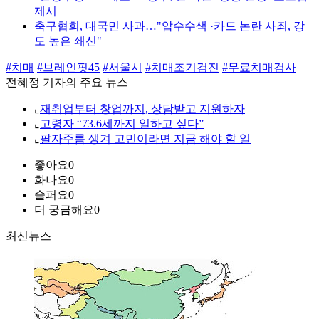
제시
축구협회, 대국민 사과…"압수수색 ·카드 논란 사죄, 강
도 높은 쇄신"
#치매
#브레인핏45
#서울시
#치매조기검진
#무료치매검사
전혜정 기자의 주요 뉴스
⌞
재취업부터 창업까지, 상담받고 지원하자
⌞
고령자 “73.6세까지 일하고 싶다”
⌞
팔자주름 생겨 고민이라면 지금 해야 할 일
좋아요
0
화나요
0
슬퍼요
0
더 궁금해요
0
최신뉴스