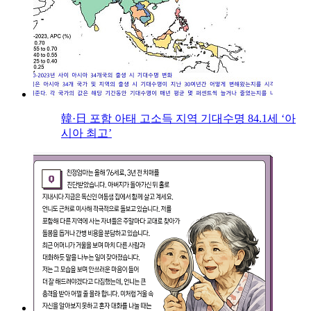
韓·日 포함 아태 고소득 지역 기대수명 84.1세 ‘아
시아 최고’