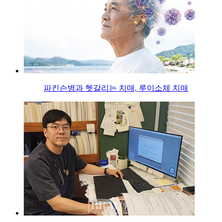
파킨슨병과 헷갈리는 치매, 루이소체 치매