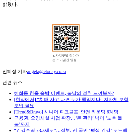
밝혔다.
▲자치구별 찾아가
는 조기검진 일정
전혜정 기자
angela@etoday.co.kr
관련 뉴스
혜화동 한옥 숙박 이벤트, 봄날의 정취 느껴볼까?
[현장에서] “치매 사고 나면 누가 책임지나" 지자체 보험
도입 필요
[Trend&Bravo] 시니어 파크골프, 안전 라운딩 6계명
금융권, 요양시설 사업 확장…‘돈 관리’ 넘어 ‘노후 돌
봄’까지
“건강수명 73.3세로”…정부, 전 국민 ‘평생 건강’ 로드맵