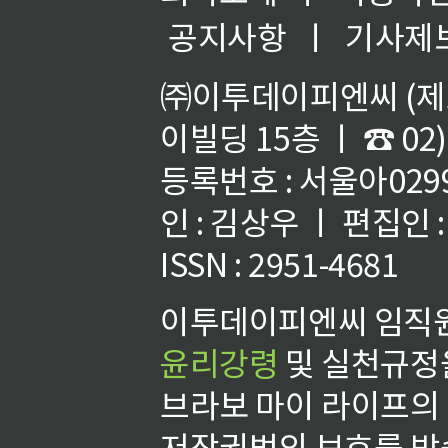
공지사항
ㅣ
기사제
㈜이투데이피엔씨 (제호
이빌딩 15층 ㅣ ☎ 02)
등록번호 : 서울아02992
인 : 김상우 ㅣ 편집인
ISSN : 2951-4681
이투데이피엔씨 임직원
윤리강령
및 실천규정을
브라보 마이 라이프의
저작권법의 보호를 받