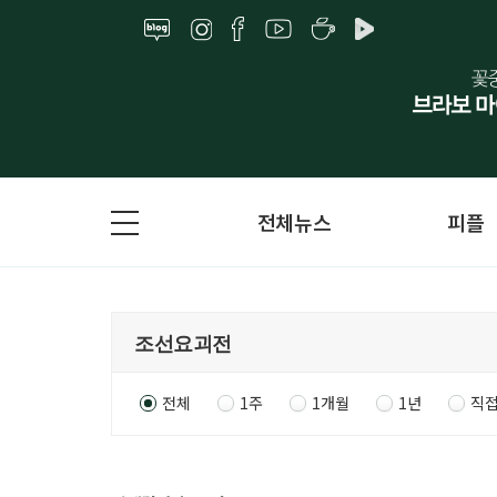
전체뉴스
피플
전체
1주
1개월
1년
직