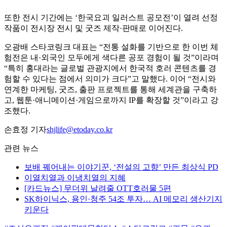
또한 전시 기간에는 ‘한국요괴 일러스트 공모전’이 열려 선정
작품이 전시장 전시 및 굿즈 제작·판매로 이어진다.
오광배 스타코링크 대표는 “전통 설화를 기반으로 한 이번 체
험전은 내·외국인 모두에게 색다른 공포 경험이 될 것”이라며
“특히 홍대라는 글로벌 관광지에서 한국적 호러 콘텐츠를 경
험할 수 있다는 점에서 의미가 크다”고 말했다. 이어 “전시와
연계한 마케팅, 굿즈, 출판 프로젝트를 통해 세계관을 구축하
고, 웹툰·애니메이션·게임으로까지 IP를 확장할 것”이라고 강
조했다.
손효정 기자
shjlife@etoday.co.kr
관련 뉴스
보배 꿰어내는 이야기꾼, ‘전설의 고향’ 만든 최상식 PD
이열치열과 이냉치열의 지혜
[카드뉴스] 무더위 날려줄 OTT호러물 5편
SK하이닉스, 용인·청주 54조 투자… AI 메모리 생산기지
키운다