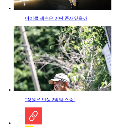
마이클 잭슨은 어떤 존재였을까
“정원은 인생 2막의 스승”