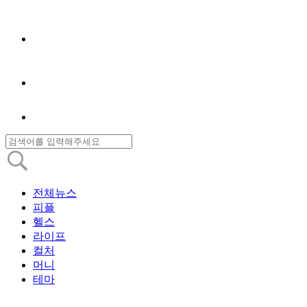
전체뉴스
피플
헬스
라이프
컬처
머니
테마