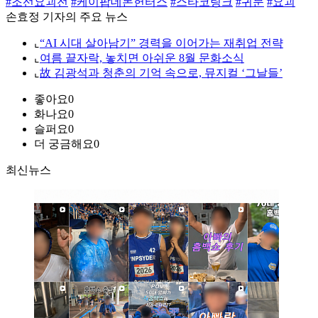
#조선요괴전
#케이팝데몬헌터스
#스타코링크
#귀문
#요괴
손효정 기자의 주요 뉴스
⌞
“AI 시대 살아남기” 경력을 이어가는 재취업 전략
⌞
여름 끝자락, 놓치면 아쉬운 8월 문화소식
⌞
故 김광석과 청춘의 기억 속으로, 뮤지컬 ‘그날들’
좋아요
0
화나요
0
슬퍼요
0
더 궁금해요
0
최신뉴스