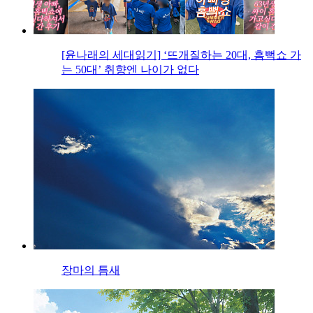
[윤나래의 세대읽기] ‘뜨개질하는 20대, 흠뻑쇼 가
는 50대’ 취향엔 나이가 없다
장마의 틈새