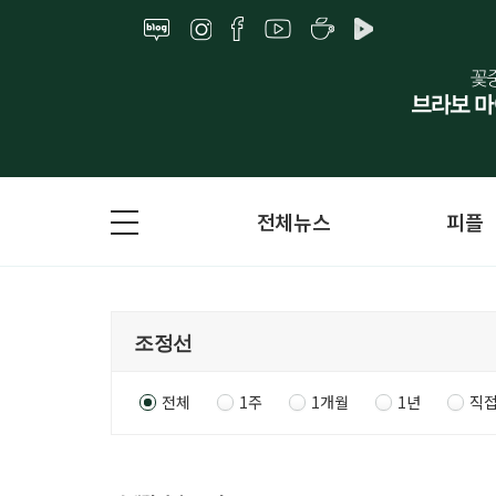
전체뉴스
피플
전체
1주
1개월
1년
직