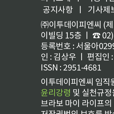
공지사항
ㅣ
기사제
㈜이투데이피엔씨 (제호
이빌딩 15층 ㅣ ☎ 02)
등록번호 : 서울아02992
인 : 김상우 ㅣ 편집인
ISSN : 2951-4681
이투데이피엔씨 임직원
윤리강령
및 실천규정을
브라보 마이 라이프의
저작권법의 보호를 받