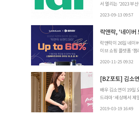
서 열리는 ’2023 부
ifs 프랜차이즈 창
2023-09-13 09:57
는 본격적인 부산 진출
락앤락, ‘네이버
락앤락이 26일 네이
이브 쇼핑 플랫폼 ‘잼라
모바일에서 시청자와
2020-11-25 09:32
민 온라인 생방송 퀴즈
[BZ포토] 김소
배우 김소연이 19일 
드라마 ‘세상에서 제일
‘세상에서 제일 예쁜 
2019-03-19 16:49
통해 이 시대를 힘겹